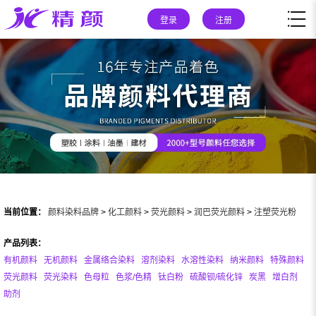
登录
注册
当前位置：
颜料染料品牌
>
化工颜料
>
荧光颜料
>
润巴荧光颜料
>
注塑荧光粉
产品列表：
有机颜料
无机颜料
金属络合染料
溶剂染料
水溶性染料
纳米颜料
特殊颜料
荧光颜料
荧光染料
色母粒
色浆/色精
钛白粉
硫酸钡/硫化锌
炭黑
增白剂
助剂