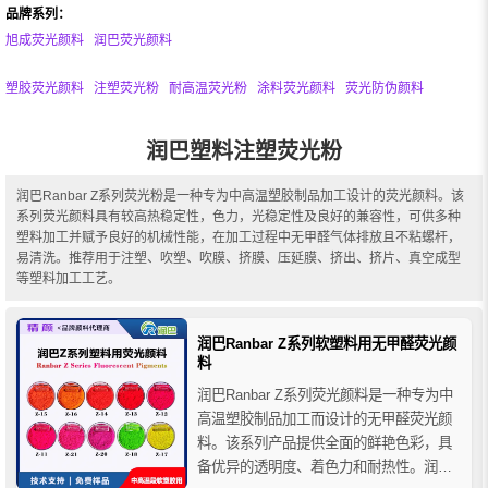
品牌系列：
旭成荧光颜料
润巴荧光颜料
塑胶荧光颜料
注塑荧光粉
耐高温荧光粉
涂料荧光颜料
荧光防伪颜料
润巴塑料注塑荧光粉
润巴Ranbar Z系列荧光粉是一种专为中高温塑胶制品加工设计的荧光颜料。该
系列荧光颜料具有较高热稳定性，色力，光稳定性及良好的兼容性，可供多种
塑料加工并赋予良好的机械性能，在加工过程中无甲醛气体排放且不粘螺杆，
易清洗。推荐用于注塑、吹塑、吹膜、挤膜、压延膜、挤出、挤片、真空成型
等塑料加工工艺。
润巴Ranbar Z系列软塑料用无甲醛荧光颜
料
润巴Ranbar Z系列荧光颜料是一种专为中
高温塑胶制品加工而设计的无甲醛荧光颜
料。该系列产品提供全面的鲜艳色彩，具
备优异的透明度、着色力和耐热性。润巴Z