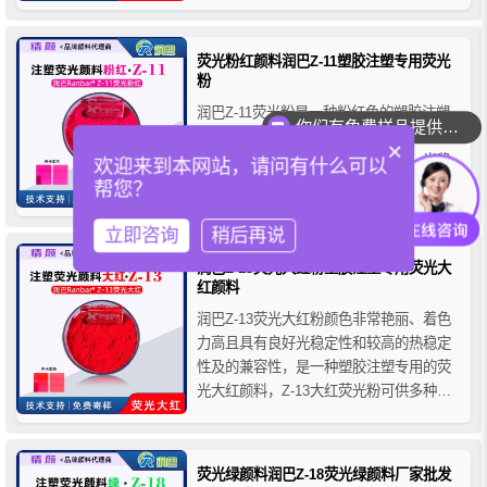
系列塑料荧光颜料适合广泛的聚烯烃类塑
料加工应用。
荧光粉红颜料润巴Z-11塑胶注塑专用荧光
粉
润巴Z-11荧光粉是一种粉红色的塑胶注塑
你们有免费样品提供吗？
专用荧光颜料色粉，Z-11荧光粉红颜料具
×
有较高的着色力，良好的热稳定性、光稳
欢迎来到本网站，请问有什么可以
定性和兼容性，适用于各类塑料的注塑成
帮您？
型，它还具有良好的抗粘辊和抗粘模具的
性能，在190℃~240℃温度范围内可以达
立即咨询
稍后再说
到很好的分散效果，且无甲醛气体排放，
润巴Z-13荧光大红粉塑胶注塑专用荧光大
安全环保性能好。特别推荐用于注塑、 吹
红颜料
塑、吹膜、挤膜、...
润巴Z-13荧光大红粉颜色非常艳丽、着色
力高且具有良好光稳定性和较高的热稳定
性及的兼容性，是一种塑胶注塑专用的荧
光大红颜料，Z-13大红荧光粉可供多种塑
料加工并赋予良好的机械性能，在加工过
程中无甲醛气体排放且不粘螺杆，易清
洗。
荧光绿颜料润巴Z-18荧光绿颜料厂家批发