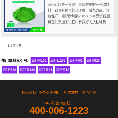
润巴Z-18是一支颜色非常鲜艳的荧光绿颜
料，它具有优异的光泽度、着色力高、分
散性好，能够耐热到250℃,Z-18荧光绿颜
料在注塑加工过程中有良好的抗粘辊及抗
粘模具性能，且没有甲醛气体排放，广泛
应用于各种塑料注塑、吹塑、吹膜、挤
膜、压延膜、挤出、真空成型等生产工
艺。
共
1
页
4
条
热门颜料索引号:
颜料黄139
颜料红269
颜料黄62
颜料黑28
颜料橙36
颜料黄150
颜料黄34
溶剂紫13
技术支持: 免费对色测色 | 免费拿样 | 颜色定制
24小时咨询热线：
400-006-1223