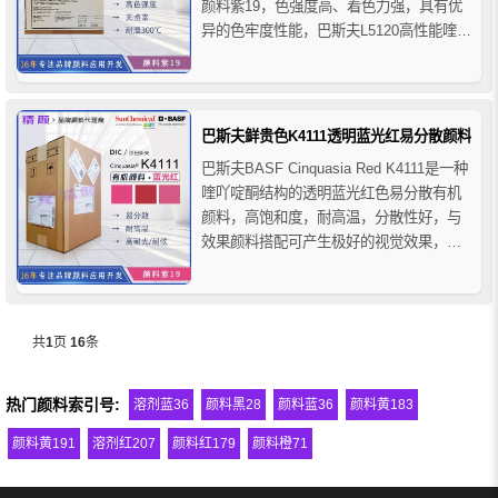
颜料紫19，色强度高、着色力强，具有优
异的色牢度性能，巴斯夫L5120高性能喹吖
啶酮紫颜料主要用于云母与铝粉等金属
色、褐红色或枣红色调的调色，适合水性
和溶剂性涂料体系，特别适用于摩托车
漆、汽车漆和修补漆，也适用于无卤素
巴斯夫鲜贵色K4111透明蓝光红易分散颜料
的...
巴斯夫BASF Cinquasia Red K4111是一种
喹吖啶酮结构的透明蓝光红色易分散有机
颜料，高饱和度，耐高温，分散性好，与
效果颜料搭配可产生极好的视觉效果，巴
斯夫鲜贵色K4111易分散颜料用于聚烯烃和
聚氯乙烯中具有优异的耐热性，推荐用于
各种材质的室内室外用途，特别推荐用于
聚烯烃、聚氯乙烯和苯乙烯材质，如聚烯
共
1
页
16
条
烃...
热门颜料索引号:
溶剂蓝36
颜料黑28
颜料蓝36
颜料黄183
颜料黄191
溶剂红207
颜料红179
颜料橙71