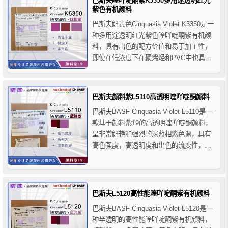
巴斯夫喹吖啶酮紫K5350多用途透明红光
等...
紫色有机颜料
巴斯夫鲜贵色Cinquasia Violet K5350是一
种多用途透明红光紫色喹吖啶酮紫有机颜
料，具有出色的配方价值和易于加工性，
即使在低浓度下在聚烯烃和PVC中也具有
优异的耐热稳定性，巴斯夫K5350喹吖啶
酮紫颜料是调配胭脂红色调的优秀着色伙
伴，推荐用于聚烯烃和苯乙烯类消费品应
巴斯夫颜料紫L5110高透明喹吖啶酮颜料
用，适用于PVC、PS、HIPS、PO...
巴斯夫BASF Cinquasia Violet L5110是一
款基于颜料紫19的高透明喹吖啶酮颜料，
呈非常鲜艳和强烈的深蓝相紫色调，具有
高色强度，高透明度和出色的流变性，巴
斯夫L5110高透明喹吖啶酮颜料紫是以前汽
巴CIBA的王牌产品，性能都很好，主要用
于金属色、栗色和波尔多色调的调色，推
荐用于汽车和修补漆系统以及工...
巴斯夫L5120高性能喹吖啶酮紫有机颜料
巴斯夫BASF Cinquasia Violet L5120是一
种半透明的高性能喹吖啶酮紫有机颜料，