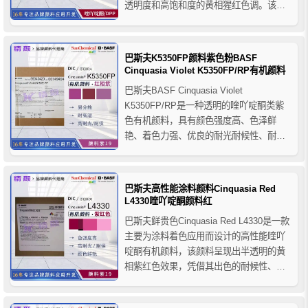
透明度和高饱和度的黄相猩红色调。该颜
料专为汽车漆设计，非常适合用于汽车效
果漆，具有优异耐候性、耐化学性、耐重
涂性和色彩稳定性。
巴斯夫K5350FP颜料紫色粉BASF
Cinquasia Violet K5350FP/RP有机颜料
巴斯夫BASF Cinquasia Violet
K5350FP/RP是一种透明的喹吖啶酮类紫
色有机颜料，具有颜色强度高、色泽鲜
艳、着色力强、优良的耐光耐候性、耐溶
剂性等特点，即使在低浓度下应用于聚烯
烃中也具有优异的耐热性，在HDPE注塑
成型中低翘曲，特别推荐用于PP和PES纤
巴斯夫高性能涂料颜料Cinquasia Red
维，橡胶和聚氨酯等聚合物的着色应用。
L4330喹吖啶酮颜料红
巴斯夫鲜贵色Cinquasia Red L4330是一款
主要为涂料着色应用而设计的高性能喹吖
啶酮有机颜料，该颜料呈现出半透明的黄
相紫红色效果，凭借其出色的耐候性、耐
热性和高着色力以及优异的加工性能，广
泛应用于工业涂料和装饰涂料中。