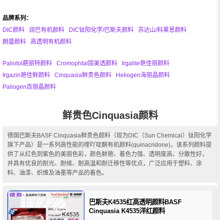
品牌系列：
DIC颜料
润巴有机颜料
DIC钛阳化学/巴斯夫颜料
苏达山/科莱恩颜料
朗盛颜料
高透明有机颜料
Paliotol葩丽特颜料
Cromophtal固美透颜料
Irgalite艳佳丽颜料
Irgazin艳佳鲜颜料
Cinquasia鲜贵色颜料
Heliogen海丽晶颜料
Paliogen百丽晶颜料
鲜贵色Cinquasia颜料
德国巴斯夫BASF Cinquasia鲜贵色颜料（现为DIC（Sun Chemical）钛阳化学
旗下产品）是一系列高性能的喹吖啶酮有机颜料(quinacridone)，该系列颜料提
供了从红色到紫色的美丽色彩，颜色鲜艳、着色力强、透明度高、分散性好，
并具有优良的耐光、耐候、耐高温和耐迁移性等优点，广泛应用于塑料、涂
料、油漆、织维及油墨等产品的着色。
巴斯夫K4535红高透明颜料BASF
Cinquasia K4535洋红颜料