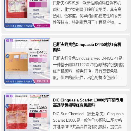
巴斯夫K4535是一款高性能的洋红色有机
颜料，化学类别属于喹吖啶酮类，具有高
透明、低雾度，优异的耐热稳定性和耐光
性等特点，特别推荐用于工程聚合物，
PUR聚氨酯和PP聚丙烯，PET聚酯和PA6
尼龙纤维等。K4535还可以用于溶剂型柔
性版/凹版油墨、水基型柔性版/凹版油墨、
巴斯夫鲜贵色Cinquasia D4450桃红有机
平版印刷油墨和紫外光固化油墨等。
颜料
巴斯夫鲜贵色Cinquasia Red D4450/PT是
一种基于颜料红122喹吖啶酮结构的透明桃
红有机颜料，颜色鲜艳，具有高着色强
度，优异的耐热性，出色的抗渗色耐迁移
性和非常好的耐晒耐候牢度，巴斯夫
D4450桃红有机颜料主要用于印刷油墨行
业的着色，也推荐用于种衣剂的着色，适
DIC Cinquasia Scarlet L3080汽车漆专用
用于溶剂型柔性版/凹版油墨、水性柔性版/
高透明黄相猩红有机颜料
凹版...
DIC Sun Chemical（原巴斯夫）Cinquasia
Scarlet L3080是一款喹吖啶酮和二酮吡咯
并吡咯DPP共晶高性能有机颜料，提供高