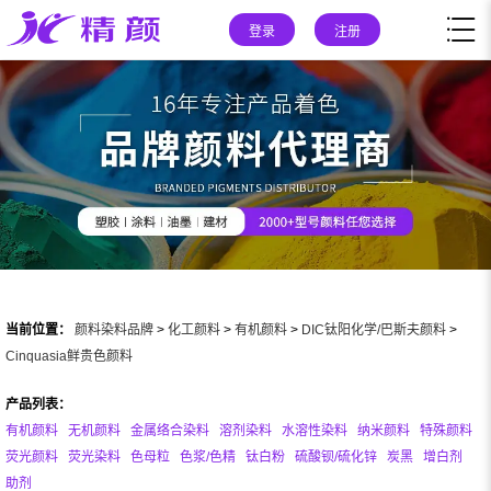
登录
注册
当前位置：
颜料染料品牌
>
化工颜料
>
有机颜料
>
DIC钛阳化学/巴斯夫颜料
>
Cinquasia鲜贵色颜料
产品列表：
有机颜料
无机颜料
金属络合染料
溶剂染料
水溶性染料
纳米颜料
特殊颜料
荧光颜料
荧光染料
色母粒
色浆/色精
钛白粉
硫酸钡/硫化锌
炭黑
增白剂
助剂