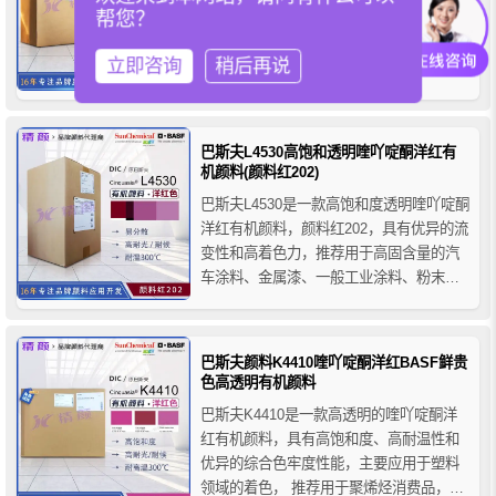
帮您？
一款高透明的喹吖啶酮紫红有机颜料，呈
独特的黄相洋红色调，在二甲基喹吖啶酮
立即咨询
稍后再说
的色调范围内具有非常好的流变性能，尽
管巴斯夫L4540喹吖啶酮紫红颜料的处理技
术主要针对溶剂型高固含量体系而开发，
但它也适用于水生体系，因为他在汽车应
巴斯夫L4530高饱和透明喹吖啶酮洋红有
用中的金属和效果色调中具有高透明度性
机颜料(颜料红202)
能...
巴斯夫L4530是一款高饱和度透明喹吖啶酮
洋红有机颜料，颜料红202，具有优异的流
变性和高着色力，推荐用于高固含量的汽
车涂料、金属漆、一般工业涂料、粉末涂
料等，适用的体系包括烘烤体系、水性体
系、丙烯酸/异氰酸酯体系、酸固化体系、
胺固化体系和空气干燥体系等。
巴斯夫颜料K4410喹吖啶酮洋红BASF鲜贵
色高透明有机颜料
巴斯夫K4410是一款高透明的喹吖啶酮洋
红有机颜料，具有高饱和度、高耐温性和
优异的综合色牢度性能，主要应用于塑料
领域的着色， 推荐用于聚烯烃消费品，包