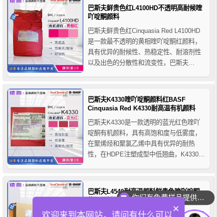
巴斯夫鲜贵色红L4100HD不透明高耐候喹
吖啶酮颜料
巴斯夫鲜贵色红Cinquasia Red L4100HD
是一款最不透明的黄相喹吖啶酮红颜料，
具有优异的耐候性、热稳定性、耐溶剂性
以及出色的分散性和流变性，巴斯夫
L4100HD高耐候颜料的高遮盖性能使其非
常适用于实色体系中，常用于和大红色颜
料如254红搭配出蓝相红实色漆，由于其出
巴斯夫K4330喹吖啶酮颜料红BASF
色的耐候性，强烈推荐将其用于需要最高
Cinquasia Red K4330耐高温有机颜料
耐候性...
巴斯夫K4330是一款透明的蓝光红色喹吖
啶酮有机颜料，具有高饱和度与低雾度，
在聚烯烃和聚氯乙烯中具有优异的耐热
性，在HDPE注塑成型中低翘曲，K4330色
彩纯净，与效果颜料搭配可产生很好的视
觉效果。适用于苯乙烯类产品，也适用于
高质量的聚氨酯应用，推荐为大多数聚氯
巴斯夫L4540耐高温颜料鲜贵色喹吖啶酮
你们有免费样品提供吗？
乙烯和聚烯烃的着色应用，包括户外产
紫红颜料红42
×
品。
欢迎来到本网站，请问有什么可以
巴斯夫鲜贵色Cinquasia Magenta L4540是