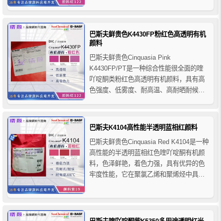
括食品包装；特别推荐用于聚氨酯橡胶应
用。
巴斯夫鲜贵色K4430FP粉红色高透明有机
颜料
巴斯夫鲜贵色Cinquasia Pink
K4430FP/PT是一种综合性能很全面的喹
吖啶酮类粉红色高透明有机颜料，具有高
色强度、低雾度、耐高温、高耐晒耐候牢
度和优异的分散性等诸多优点，巴斯夫
K4430FP高透明有机颜料优异的色牢度性
能使其适用于几乎所有室内和大多数室外
巴斯夫K4104高性能半透明蓝相红颜料
产品应用，特别推荐用于PP聚丙烯纤维和
巴斯夫鲜贵色Cinquasia Red K4104是一种
无纺布，适用...
高性能的半透明蓝相红色喹吖啶酮有机颜
料，色泽鲜艳，着色力强，具有优异的色
牢度性能，它在聚氯乙烯和聚烯烃中具有
优秀的耐热性，巴斯夫K4104高性能蓝相
红颜料特别适合与颜料红254配色应用，非
常适用于PP和PES纤维的应用，推荐用于
消费品，包括食品包装、板条箱和盒子