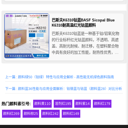
能使其广泛应用于对耐候性、耐光性和耐
热稳定性要求高的应用领域。
巴斯夫K6310钴蓝BASF Sicopal Blue
K6310耐高温红光钴蓝颜料
巴斯夫K6310钴蓝是一种基于钴/铝氧化物
的行业标杆红光钴蓝颜料，不透明、高遮
盖、高耐光耐候、耐迁移，在塑料聚合物
中具有良好的加工性能，耐热性优秀，分
散度极好，推荐用于各种高加工要求的用
途，特别是配淡色调的颜色，比如灰色或
者米白色，在HDPE注塑成型中无翘曲，
上一篇 : 颜料绿50（钴绿）特性与应用全解析 - 高性能无机绿色颜料指南
与已知的聚合物或添加剂均无相互作用，
推荐与有机颜料组合应用于...
下一篇 : 颜料蓝36性能与应用全面解析：钴铬蓝与钴蓝（颜料蓝28）对比分析
热门颜料索引号:
颜料黄110
溶剂红195
颜料紫14
颜料红179
颜料红269
颜料棕25
颜料红242
颜料红149