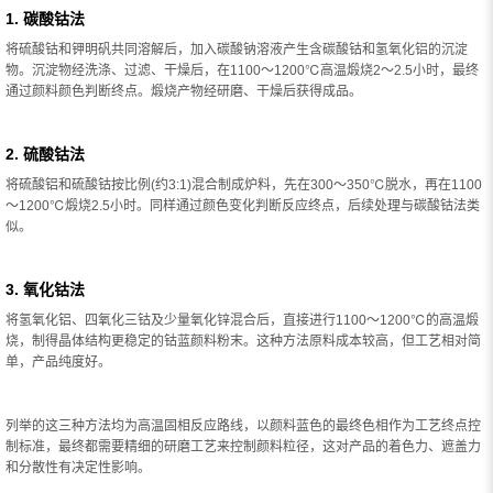
1. 碳酸钴法
将硫酸钴和钾明矾共同溶解后，加入碳酸钠溶液产生含碳酸钴和氢氧化铝的沉淀
物。沉淀物经洗涤、过滤、干燥后，在1100～1200℃高温煅烧2～2.5小时，最终
通过颜料颜色判断终点。煅烧产物经研磨、干燥后获得成品。
2. 硫酸钴法
将硫酸铝和硫酸钴按比例(约3:1)混合制成炉料，先在300～350℃脱水，再在1100
～1200℃煅烧2.5小时。同样通过颜色变化判断反应终点，后续处理与碳酸钴法类
似。
3. 氧化钴法
将氢氧化铝、四氧化三钴及少量氧化锌混合后，直接进行1100～1200℃的高温煅
烧，制得晶体结构更稳定的钴蓝颜料粉末。这种方法原料成本较高，但工艺相对简
单，产品纯度好。
列举的这三种方法均为高温固相反应路线，以颜料蓝色的最终色相作为工艺终点控
制标准，最终都需要精细的研磨工艺来控制颜料粒径，这对产品的着色力、遮盖力
和分散性有决定性影响。