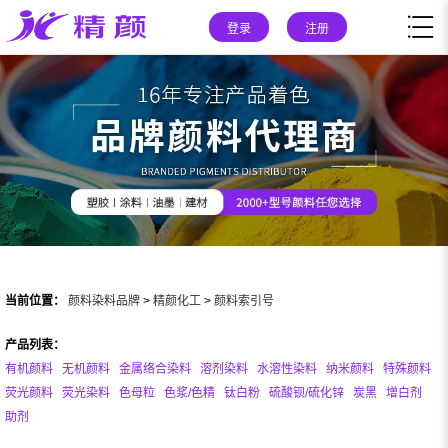
登录
注册
当前位置：
颜料染料品牌
>
精颜化工
>
颜料索引号
产品列表：
有机颜料
无机颜料
金属络合染料
溶剂染料
水溶性染料
纳米颜料
特殊颜料
荧光颜料
荧光染料
色母粒
色浆/色精
钛白粉
硫酸钡/硫化锌
炭黑
增白剂
助剂