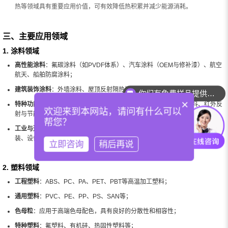
热等领域具有重要应用价值，可有效降低热积累并减少能源消耗。
三、主要应用领域
1. 涂料领域
高性能涂料
：氟碳涂料（如PVDF体系）、汽车涂料（OEM与修补漆）、航空
航天、船舶防腐涂料；
你们有免费样品提供吗？
建筑装饰涂料
：外墙涂料、屋顶反射隔热涂料、岩石壁画与历史修复涂料；
你们可以提供配色服务吗？
×
特种功能涂料
：军用伪装涂料、道路标线涂料、耐高温排气系统涂料、红外反
欢迎来到本网站，请问有什么可以
射与节能涂层；
帮您？
工业与通用涂料
：卷材涂料、粉末涂料、水性/油性工业涂层、金属表面防腐涂
装、设备保护涂料；
立即咨询
稍后再说
2. 塑料领域
工程塑料
：ABS、PC、PA、PET、PBT等高温加工塑料；
通用塑料
：PVC、PE、PP、PS、SAN等；
色母粒
：应用于高端色母配色，具有良好的分散性和相容性；
特种塑料
：氟塑料、有机硅、热固性塑料等；