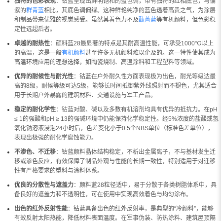
独特的色彩表现
：钴蓝呈现出鲜明饱和的蓝色调，带有独特的红相底色，与偏
紫的
群青蓝
相比，其底色调偏绿。这种鲜艳纯净的蓝色透着高贵之气，为涂层
和制品带来优雅的视觉感受。虽然其着色力不及
酞菁蓝
等有机颜料，但色彩稳
定性远超后者。
卓越的耐热性
：颜料蓝28最显著的特点是其耐高温性能，可承受1000℃以上
的高温，这是一般
有机颜料
甚至许多无机颜料难以企及的。这一特性使其成为
高温环境应用的理想选择，如陶瓷烧制、高温涂料和工程塑料等领域。
优异的耐候性与耐光性
：钴蓝在户外耐久性方面表现极为出色，耐光等级达最
高的8级，耐候等级可达5级，能够长时间抵御紫外线照射而不褪色，尤其适合
用于长期户外暴露的建筑材料、交通设施与军工产品。
稳定的耐化学性
：钴蓝对酸、碱以及多数有机溶剂均具有优异的抵抗力。在pH
≤ 1的强酸和pH ≥ 13的强碱环境中仍能保持化学稳定性。经5%浓度的盐酸或氢
氧化钠溶液浸泡24小时后，色差变化小于0.5个NBS单位（标准色差单位），
表现出极强的耐化学腐蚀能力。
不渗色、不迁移
：钴蓝颜料晶体结构稳定，不析出金属离子，不与基材发生迁
移或渗色反应，有效保障了制品外观与性能的长期一致性，特别适用于对迁移
性有严格要求的塑料与涂料体系。
优良的分散性与遮盖力
：颜料蓝28粒径适中，易于分散于各类树脂体系中，具
备良好的遮盖力和不透明性，可在使用中实现高效着色与均匀涂布。
出色的红外反射性能
：钴蓝具备出色的红外反射率，是典型的“冷颜料”，能够
有效反射太阳热能，降低材料表面温度。在军事伪装、防热涂料、建筑屋顶隔