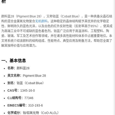
析
颜料蓝28（Pigment Blue 28），又称钴蓝（Cobalt Blue），是一种具备尖晶石结
构的混合金属氧化物复合
无机颜料
。这种稳定的晶体结构赋予其优异的化学稳定
性、鲜明持久的蓝色光泽，以及出色的红外反射性能（反射率高于85%），使其成
为高端工业中不可或缺的蓝色着色剂。钴蓝广泛应用于高温涂料、工程塑料、陶
瓷、玻璃、军工及艺术创作等领域，并在诸多高性能材料体系中占据重要地位。本
文将系统介绍该颜料的结构组成、性能特点、典型应用及制备方法，帮助您全面了
解其独特价值与应用潜力。
一、基本信息
名称：
颜料蓝28
英文名称：
Pigment Blue 28
别名：
钴蓝（Cobalt Blue）
CAS号：
1345-16-0
C.I.结构号：
77346
EINECS编号：
310-193-6
化学成分：
钴/铝氧化物（CoO·Al₂O₃）