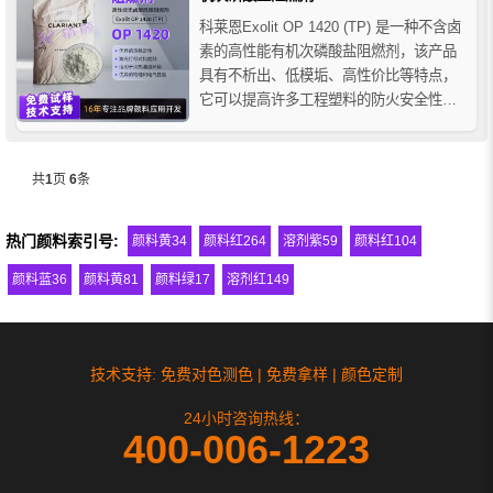
优异的...
科莱恩Exolit OP 1420 (TP) 是一种不含卤
素的高性能有机次磷酸盐阻燃剂，该产品
具有不析出、低模垢、高性价比等特点，
它可以提高许多工程塑料的防火安全性。
当含有Exolit OP 1420 (TP) 阻燃剂的聚合
物塑料燃烧时，它会释放出气体，使燃烧
的塑料起泡，并迅速形成泡沫炭化层，该
共
1
页
6
条
保护层本身不再可燃。该保...
热门颜料索引号:
颜料黄34
颜料红264
溶剂紫59
颜料红104
颜料蓝36
颜料黄81
颜料绿17
溶剂红149
技术支持: 免费对色测色 | 免费拿样 | 颜色定制
24小时咨询热线：
400-006-1223