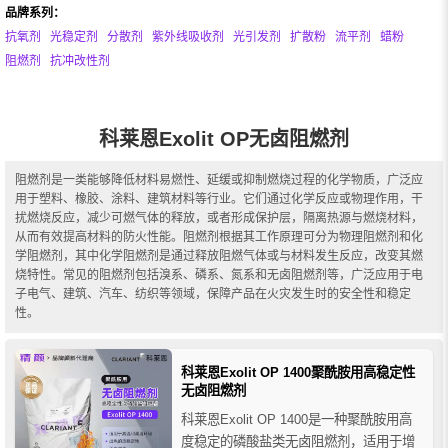
品牌系列：
抗氧剂
光稳定剂
分散剂
紫外线吸收剂
光引发剂
扩散粉
流平剂
蜡粉
阻燃剂
抗冲改性剂
科莱恩Exolit OP无卤阻燃剂
阻燃剂是一类能够降低材料易燃性、延缓或抑制燃烧过程的化学物质，广泛应
用于塑料、橡胶、涂料、建筑材料等行业。它们通过化学反应或物理作用，干
扰燃烧反应，减少可燃气体的释放，或者形成保护层，隔离热源与燃烧材料，
从而有效提高材料的防火性能。阻燃剂根据其工作原理可分为物理阻燃剂和化
学阻燃剂，其中化学阻燃剂是通过释放阻燃气体或与材料发生反应，改变其燃
烧特性。常见的阻燃剂包括溴系、磷‌系、氮系和无卤阻燃剂等，广泛应用于电
子电气、建筑、汽车、纺织等领域，保障产品在火灾发生时的安全性和稳定
性。
科莱恩Exolit OP 1400聚酰胺用高稳定性
无卤阻燃剂
科莱恩Exolit OP 1400是一种聚酰胺用高
度稳定的磷酸盐类无卤阻燃剂，适用于增