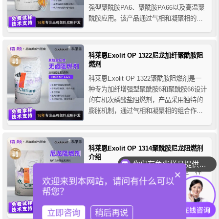
强型聚酰胺PA6、聚酰胺PA66以及高温聚
酰胺应用。该产品通过气相和凝聚相的组
合作用模式实现其阻燃效果，为所有在恶
劣环境下使用的汽车应用提供了非常广泛
的加工窗口，可助力电动汽车行业实现更
科莱恩Exolit OP 1322尼龙加纤聚酰胺阻
高电压的充电，加快充电速度，满足该行
燃剂
业重要趋势的...
科莱恩Exolit OP 1322聚酰胺阻燃剂是一
种专为加纤增强型聚酰胺6和聚酰胺66设计
的有机次磷酸盐阻燃剂，产品采用独特的
膨胀机制，通过气相和凝聚相的组合作用
方式在火焰接触时形成稳定的碳化物屏
障，该保护层提供卓越的隔热效果和阻燃
性能，它是实现安全、高效阻燃效果的理
科莱恩Exolit OP 1314聚酰胺尼龙阻燃剂
想选择，广泛应用于电子、电缆及其他工
介绍
你们有免费样品提供吗？
程塑料领域。
科莱恩Exolit OP 1314尼龙阻燃剂是一种
×
欢迎来到本网站，请问有什么可以
基于有机次磷酸盐的无卤阻燃剂，其通过
帮您？
发泡实现阻燃效果，当含有Exolit OP
1314阻燃剂的热塑性聚合物遇火发泡并交
立即咨询
稍后再说
联，从而在表面形成稳定的焦化层作为屏