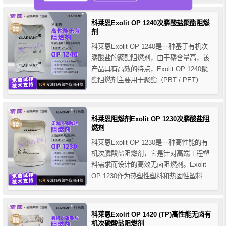
障，保护层具有隔热效果，可减少氧气进
入并防止熔融聚合物滴落。
科莱恩Exolit OP 1240次膦酸盐聚酯阻燃
剂
科莱恩Exolit OP 1240是一种基于有机次
膦酸盐的聚酯阻燃剂，由于磷含量高，该
产品具有高效的特点，Exolit OP 1240聚
酯阻燃剂主要用于聚酯（PBT / PET）和
（热塑性弹性体）TPE等，它易于混合到
聚酯中，然后再次经过加工，可制造用于
消费品或工业产品的阻燃部件。
科莱恩阻燃剂Exolit OP 1230次膦酸盐阻
燃剂
科莱恩Exolit OP 1230是一种高性能的有
机次膦酸盐阻燃剂，它是针对高端工程塑
料需求而设计的高效无卤阻燃剂。Exolit
OP 1230作为热塑性塑料和热固性塑料的
阻燃剂，具有优良的抗潮性，且不溶于水
和有机溶剂，非常适合用于高端工程塑
料，尤其是聚酰胺尼龙的应用，在阻燃聚
科莱恩Exolit OP 1420 (TP)高性能无卤有
酰胺化合物中表现出非常好的物理性能和
机次磷酸盐阻燃剂