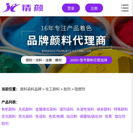
登录
注册
当前位置：
颜料染料品牌
>
化工颜料
>
助剂
>
阻燃剂
产品列表：
有机颜料
无机颜料
金属络合染料
溶剂染料
水溶性染料
纳米颜料
特殊颜料
荧光颜料
荧光染料
色母粒
色浆/色精
钛白粉
硫酸钡/硫化锌
炭黑
增白剂
助剂