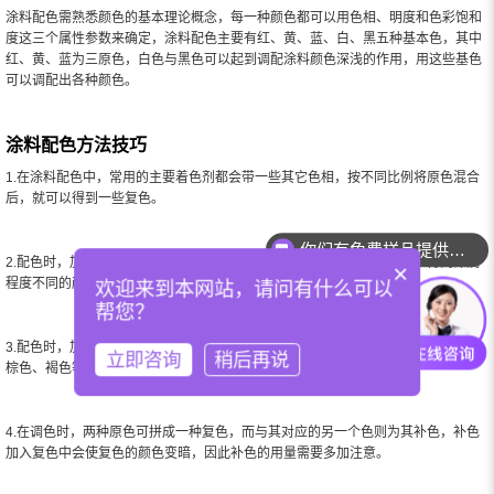
涂料配色需熟悉颜色的基本理论概念，每一种颜色都可以用色相、明度和色彩饱和
度这三个属性参数来确定，涂料配色主要有红、黄、蓝、白、黑五种基本色，其中
红、黄、蓝为三原色，白色与黑色可以起到调配涂料颜色深浅的作用，用这些基色
可以调配出各种颜色。
涂料配色方法技巧
1.在涂料配色中，常用的主要着色剂都会带一些其它色相，按不同比例将原色混合
后，就可以得到一些复色。
你们有免费样品提供吗？
2.配色时，加不同分量的白色着色剂（如
钛白粉
）可将原色或复色冲淡，得到深浅
×
程度不同的颜色，如淡蓝、浅蓝、天蓝、中蓝、深蓝等。
欢迎来到本网站，请问有什么可以
帮您？
3.配色时，加入不同分量的黑色（如
炭黑
）可得到亮度不同的各种色彩，如灰色、
立即咨询
稍后再说
棕色、褐色等。
4.在调色时，两种原色可拼成一种复色，而与其对应的另一个色则为其补色，补色
加入复色中会使复色的颜色变暗，因此补色的用量需要多加注意。