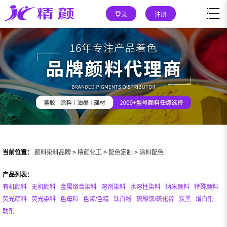
登录
注册
当前位置：
颜料染料品牌
>
精颜化工
>
配色定制
>
涂料配色
产品列表：
有机颜料
无机颜料
金属络合染料
溶剂染料
水溶性染料
纳米颜料
特殊颜料
荧光颜料
荧光染料
色母粒
色浆/色精
钛白粉
硫酸钡/硫化锌
炭黑
增白剂
助剂