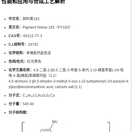
性能和应用与合成工艺解析
中文名：
颜料黄183
英文名：
Pigment Yellow 183（PY183）
CAS号：
65212-77-3
C.I.结构号：
18792
化学结构：
单偶氮钙盐色淀
色相/色光：
红光黄色
化学文摘名称：
4,5-二氯-2-[[4,5-二氢-3-甲基-5-氧代-1-(3-磺基苯基)-1H-吡
唑-4-基]偶氮]苯磺酸钙盐（1:1）
4,5-dichloro-2-[[4,5-dihydro-3-methyl-5-oxo-1-(3-sulfophenyl)-1H-pyrazol-4-
yl]azo]benzenesulfonic acid, calcium salt (1:1)
分子式：
C₁₆H₁₀Cl₂N₄O₇S₂Ca
分子量：
545.40
分子结构图：