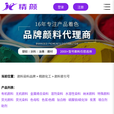
登录
注册
当前位置：
颜料染料品牌
>
精颜化工
>
颜料索引号
产品列表：
有机颜料
无机颜料
金属络合染料
溶剂染料
水溶性染料
纳米颜料
特殊颜料
荧光颜料
荧光染料
色母粒
色浆/色精
钛白粉
硫酸钡/硫化锌
炭黑
增白剂
助剂