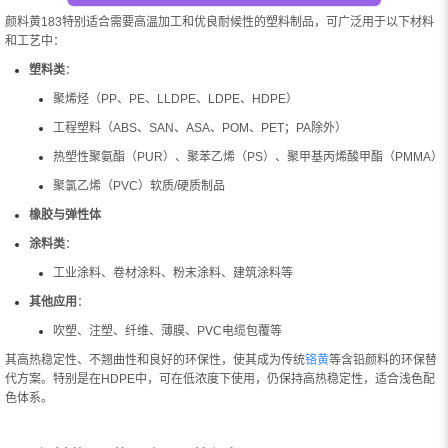
颜料黄183特别适合需要高温加工和优良耐候性的塑料制品，可广泛用于以下材料
和工艺中：
塑料类
：
聚烯烃（PP、PE、LLDPE、LDPE、HDPE）
工程塑料（ABS、SAN、ASA、POM、PET；PA除外）
热塑性聚氨酯（PUR）、聚苯乙烯（PS）、聚甲基丙烯酸甲酯（PMMA）
聚氯乙烯（PVC）软质/硬质制品
橡胶与弹性体
涂料类
：
工业涂料、卷材涂料、粉末涂料、建筑涂料等
其他应用
：
吹塑、注塑、纤维、薄膜、PVC电缆包覆等
其高热稳定性、不翘曲性和良好的环保性，使其成为传统
铬黄
等含铅颜料的环保替
代方案。特别是在HDPE中，可在低浓度下使用，仍保持高热稳定性，适合浅色配
色体系。