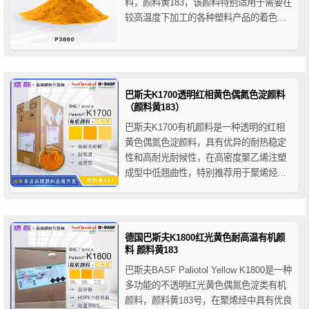
料，颜料黄183，该颜料特别适用于需要在
较高温度下加工的各种塑料产品的着色，
即使在低浓度下也具有出色的耐热稳定
性，它的色相略微偏红光黄色，着色力相
对较低，分散性好，具有优异的整体色牢
度性能。
巴斯夫K1700透明红相黄色偶氮色淀颜料
（颜料黄183）
巴斯夫K1700有机颜料是一种透明的红相
黄色偶氮色淀颜料，具有优异的耐热稳定
性和高耐光耐候性，在高密度聚乙烯注塑
成型中低翘曲性，特别推荐用于聚烯烃薄
膜和聚丙烯纤维。
德国巴斯夫K1800红光黄色耐高温有机颜
料 颜料黄183
巴斯夫BASF Paliotol Yellow K1800是一种
多功能的不透明红光黄色偶氮色淀类有机
颜料，颜料黄183号，在聚烯烃中具有优良