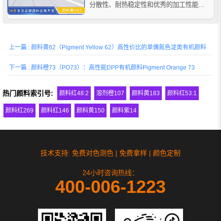
分散性、耐热稳定性和优秀的加工性能，
巴斯夫K1800耐高温有机颜料黄适用于要
求在较高的温度下加工的塑料（如工程塑
料ABS，HDPE等）着色，由于耐候性能
上一篇 : 颜料黄62（Pigment Yellow 62）高性价比的单偶氮色淀类有机颜料
较差，因此推荐用于室内用途以...
下一篇 : 颜料橙73（PO73）：高性能DPP有机颜料Pigment Orange 73
热门颜料索引号:
颜料红48:2
溶剂橙107
颜料黄183
颜料红53:1
颜料红269
颜料红146
颜料黄150
颜料紫14
技术支持: 免费对色测色 | 免费拿样 | 颜色定制
24小时咨询热线：
400-006-1223