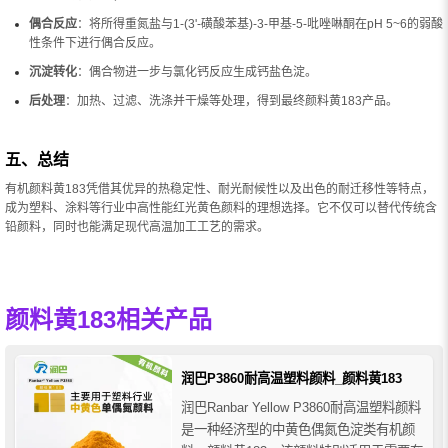
偶合反应
：将所得重氮盐与1-(3'-磺酸苯基)-3-甲基-5-吡唑啉酮在pH 5~6的弱酸
性条件下进行偶合反应。
沉淀转化
：偶合物进一步与氯化钙反应生成钙盐色淀。
后处理
：加热、过滤、洗涤并干燥等处理，得到最终颜料黄183产品。
五、总结
有机颜料黄183凭借其优异的热稳定性、耐光耐候性以及出色的耐迁移性等特点，
成为塑料、涂料等行业中高性能红光黄色颜料的理想选择。它不仅可以替代传统含
铅颜料，同时也能满足现代高温加工工艺的需求。
颜料黄183相关产品
润巴P3860耐高温塑料颜料_颜料黄183
润巴Ranbar Yellow P3860耐高温塑料颜料
是一种经济型的中黄色偶氮色淀类有机颜