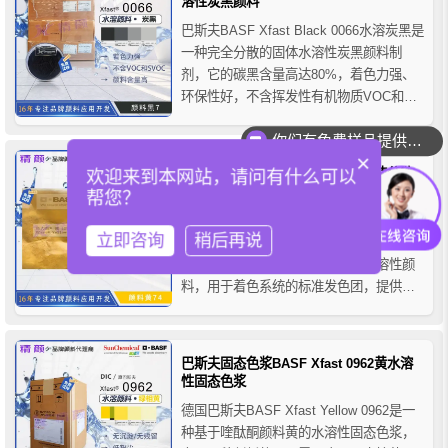
溶性炭黑颜料
和最终产...
巴斯夫BASF Xfast Black 0066水溶炭黑是
一种完全分散的固体水溶性炭黑颜料制
剂，它的碳黑含量高达80%，着色力强、
环保性好，不含挥发性有机物质VOC和
SVOC，符合大多数生态标签和指令，该
你们有免费样品提供吗？
颜料针对IPT和POS着色系统进行了优
×
化，可以将定制的固体着色剂配方直接添
巴斯夫Xfast 1256芳基黄水溶性极速分散
欢迎来到本网站，请问有什么可以
加到基础涂料中，从而改善POS系统的日
颜料
帮您？
常处...
巴斯夫BASF Xfast Yellow 1256是一种基
立即咨询
稍后再说
于有机颜料黄74的芳基黄极速分散颜料，
它是一种高度浓缩且易于分散的水溶性颜
料，用于着色系统的标准发色团，提供极
好的价值和色度，适用于水性涂料和油
墨，巴斯夫Xfast水溶性极速分散颜料不含
VOC和SVOC，适用于制造无挥发性或低
巴斯夫固态色浆BASF Xfast 0962黄水溶
挥发性涂料。
性固态色浆
德国巴斯夫BASF Xfast Yellow 0962是一
种基于喹酞酮颜料黄的水溶性固态色浆，