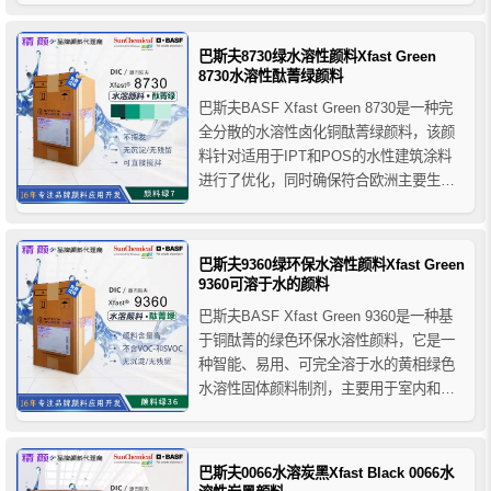
会立即分散，无需进行繁琐的准备和研
磨，只需搅拌颜料立即发挥其完整的色彩
巴斯夫8730绿水溶性颜料Xfast Green
强度，从而使您的加工过程非常灵活，可
8730水溶性酞菁绿颜料
以随时对客户的要求...
巴斯夫BASF Xfast Green 8730是一种完
全分散的水溶性卤化铜酞菁绿颜料，该颜
料针对适用于IPT和POS的水性建筑涂料
进行了优化，同时确保符合欧洲主要生态
环保指标，它的形状呈自由流动的固体颗
粒状，具有低粉尘、易分散、高着色力等
特点，主要用于水性体系的着色，推荐用
巴斯夫9360绿环保水溶性颜料Xfast Green
于水性油墨、水性汽车涂料、工业涂料、
9360可溶于水的颜料
建筑涂料...
巴斯夫BASF Xfast Green 9360是一种基
于铜酞菁的绿色环保水溶性颜料，它是一
种智能、易用、可完全溶于水的黄相绿色
水溶性固体颜料制剂，主要用于室内和室
外应用的水性涂料体系，推荐用于工业涂
料、装饰漆、建筑涂料、木材涂料等产品
的着色，巴斯夫9360绿环保水溶性颜料符
巴斯夫0066水溶炭黑Xfast Black 0066水
合欧洲主要生态环保标签，可对您的生产