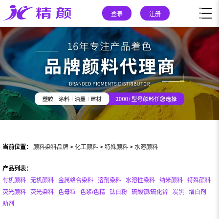
登录
注册
当前位置：
颜料染料品牌
>
化工颜料
>
特殊颜料
>
水溶颜料
产品列表：
有机颜料
无机颜料
金属络合染料
溶剂染料
水溶性染料
纳米颜料
特殊颜料
荧光颜料
荧光染料
色母粒
色浆/色精
钛白粉
硫酸钡/硫化锌
炭黑
增白剂
助剂