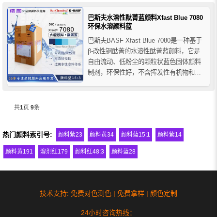
符合大多数生态标签，不含MIT和IPBC杀
菌剂，该颜料易于使用，只需添加搅拌就
巴斯夫水溶性酞菁蓝颜料Xfast Blue 7080
可以完全分散，适用于水性涂料体系，推
环保水溶颜料蓝
荐...
巴斯夫BASF Xfast Blue 7080是一种基于
β-改性铜酞菁的水溶性酞菁蓝颜料，它是
自由流动、低粉尘的颗粒状蓝色固体颜料
制剂，环保性好，不含挥发性有机物和半
挥发性有机物，符合大多数生态环保指
标，巴斯夫7080水溶性颜料使用简单方
便，可直接搅拌成水性涂料配方，可用于
共
1
页
9
条
所有水性涂料体系，推荐用于涂料和油墨
领域。
热门颜料索引号:
颜料紫23
颜料黄34
颜料蓝15:1
颜料紫14
颜料黄191
溶剂红179
颜料红48:3
颜料蓝28
技术支持: 免费对色测色 | 免费拿样 | 颜色定制
24小时咨询热线：