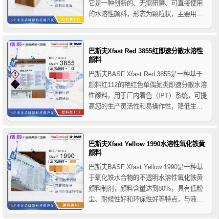
它是一种创新的、无需研磨、可直接使用
的水溶性颜料，形态为颗粒状，主要用于
水性体系，巴斯夫固态色浆能够给您的生
产带来更高的灵活性和便利性，降低生产
和储存成本，并且能够提高最终产品的竞
巴斯夫Xfast Red 3855红即速分散水溶性
争优势，它满足GHS的法规要求，符合世
颜料
界上大多...
巴斯夫BASF Xfast Red 3855是一种基于
颜料红112的艳红色单偶氮类即速分散水溶
性颜料，用于厂内着色（IPT）系统，可提
高您的生产灵活性和易操作性，降低生产
和存储成本，巴斯夫3855红即速分散水溶
性颜料适用于水性体系的产品着色，推荐
用于水性建筑涂料、一般工业涂料、屋瓦
巴斯夫Xfast Yellow 1990水溶性氧化铁黄
涂料、木器涂料、水性油墨、水性汽车涂
颜料
料...
巴斯夫BASF Xfast Yellow 1990是一种基
于氧化铁水合物的不透明水溶性氧化铁黄
颜料制剂，颜料含量达到80%，具有低粉
尘、耐候性好和环保性好等特点，与液体
色浆相比，保质期几乎无限，它的环保性