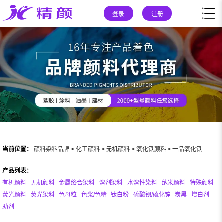
登录
注册
当前位置：
颜料染料品牌
>
化工颜料
>
无机颜料
>
氧化铁颜料
>
一品氧化铁
产品列表：
有机颜料
无机颜料
金属络合染料
溶剂染料
水溶性染料
纳米颜料
特殊颜料
荧光颜料
荧光染料
色母粒
色浆/色精
钛白粉
硫酸钡/硫化锌
炭黑
增白剂
助剂