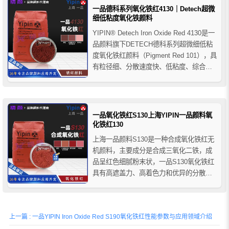
域。
一品德科系列氧化铁红4130｜Detech超微
细低粘度氧化铁颜料
YIPIN® Detech Iron Oxide Red 4130是一
品颜料旗下DETECH德科系列超微细低粘
度氧化铁红颜料（Pigment Red 101），具
有粒径细、分散速度快、低粘度、综合色
相稳定及优异耐候性等特点。产品广泛应
用于工业涂料、建筑材料、塑料、色母粒
及高要求工业着色体系，适用于对分散性
能与施工流变性...
一品氧化铁红S130上海YIPIN一品颜料氧
化铁红130
上海一品颜料S130是一种合成氧化铁红无
机颜料，主要成分是合成三氧化二铁，成
品呈红色细腻粉末状，一品S130氧化铁红
具有高遮盖力、高着色力和优异的分散
性，它的耐光性和耐候性也很好，推荐用
于各种建筑材料和涂料领域。
上一篇 : 一品YIPIN Iron Oxide Red S190氧化铁红性能参数与应用领域介绍