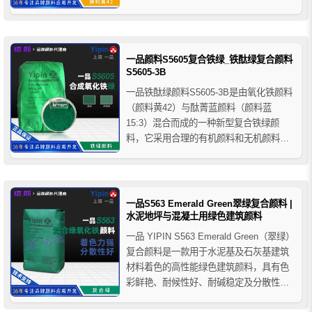
解，热稳定性较差，加热至150-200°C时开
始脱水，当温度升至270-200°C时脱水并变
为氧化铁红。一品氧化铁黄S313广泛应用
于建材、涂料、塑料、橡胶、油墨等领
一品颜料S5605复合铁绿_铁酞绿复合颜料
域...
S5605-3B
一品铁酞绿颜料S5605-3B是由氧化铁颜料
（颜料黄42）与酞菁蓝颜料（颜料蓝
15:3）混合而成的一种新型复合铁绿颜
料，它采用合理的有机颜料和无机颜料配
方，利用先进的生产工艺加工而成，兼具
了无机颜料和有机颜料的优点，具有色彩
鲜明，价格经济、耐久性好等特性，广泛
用于塑料、橡胶、涂料、造纸、建料等行
一品S563 Emerald Green翠绿复合颜料 |
业，一品S5605-3B...
水泥地坪与混凝土用绿色建筑颜料
一品 YIPIN S563 Emerald Green（翠绿）
复合颜料是一款用于水泥基及石灰基建筑
材料着色的高性能绿色建筑颜料，具有色
彩鲜艳、耐候性好、耐碱稳定及分散性优
异等特点。广泛应用于彩色混凝土、压模