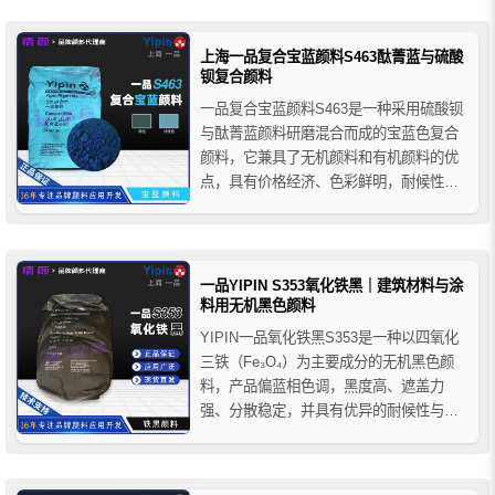
地坪、透水砖、混凝土彩瓦、水泥制品及
园林景观工程等领域，可为建筑装饰系统
提供稳定自然的绿色着色效果。
上海一品复合宝蓝颜料S463酞菁蓝与硫酸
钡复合颜料
一品复合宝蓝颜料S463是一种采用硫酸钡
与酞菁蓝颜料研磨混合而成的宝蓝色复合
颜料，它兼具了无机颜料和有机颜料的优
点，具有价格经济、色彩鲜明，耐候性好
等特性，适用于水泥基或石灰基建筑材料
的着色，如彩色水泥、混凝土、琉璃瓦和
文化砖、压模地坪和耐磨地坪用的彩色强
固剂、彩色喷涂砂浆、彩色嵌缝剂等。
一品YIPIN S353氧化铁黑｜建筑材料与涂
料用无机黑色颜料
YIPIN一品氧化铁黑S353是一种以四氧化
三铁（Fe₃O₄）为主要成分的无机黑色颜
料，产品偏蓝相色调，黑度高、遮盖力
强、分散稳定，并具有优异的耐候性与耐
碱性。广泛应用于建筑材料（彩色水泥、
透水砖）、涂料（建筑涂料、地坪漆）、
塑料（PVC/PE/PP）、橡胶及油墨等领