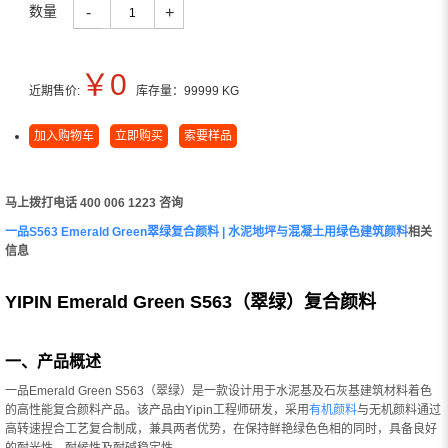
数量
-
+
￥
0
近期售价:
库存量：
99999
KG
加入购物车
立即购买
索要样品
马上拨打电话 400 006 1223 咨询
一品S563 Emerald Green翠绿复合颜料 | 水泥地坪与混凝土用绿色建筑颜料
相关
信息
YIPIN Emerald Green S563（翠绿）复合颜料
一、产品概述
一品Emerald Green S563（翠绿）是一款设计用于水泥基及石灰基建筑材料着色
的高性能复合颜料产品。该产品由Yipin工程师研发，采用
有机颜料
与无机颜料通过
高转速捏合工艺复合制成，兼具两者优势，在保持鲜艳绿色色相的同时，具备良好
的耐光性、耐候性及耐碱稳定性。