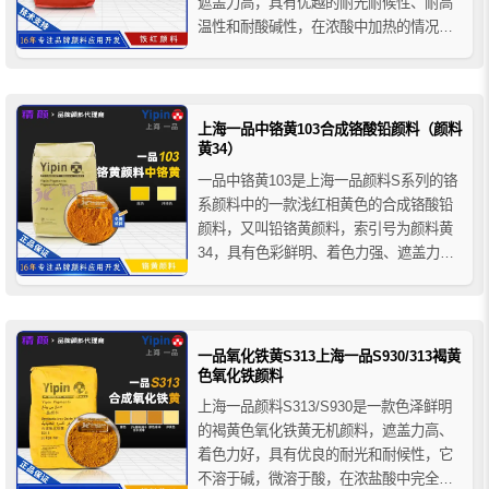
遮盖力高，具有优越的耐光耐候性、耐高
和橡胶制品的着
温性和耐酸碱性，在浓酸中加热的情况下
色等。
会逐渐溶解，在水性涂料中具有优异的防
锈性能，且无油渗性和水渗性形象，主要
用于建筑材料领域的着色应用。
上海一品中铬黄103合成铬酸铅颜料（颜料
黄34）
一品中铬黄103是上海一品颜料S系列的铬
系颜料中的一款浅红相黄色的合成铬酸铅
颜料，又叫铅铬黄颜料，索引号为颜料黄
34，具有色彩鲜明、着色力强、遮盖力
高、易分散、抗渗色性好等特点，主要用
于涂料、油墨、塑料和橡胶制品的着色以
及广告色的制造等。
一品氧化铁黄S313上海一品S930/313褐黄
色氧化铁颜料
上海一品颜料S313/S930是一款色泽鲜明
的褐黄色氧化铁黄无机颜料，遮盖力高、
着色力好，具有优良的耐光和耐候性，它
不溶于碱，微溶于酸，在浓盐酸中完全溶