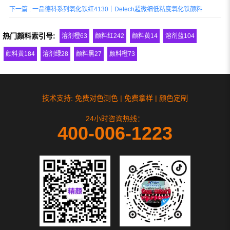
下一篇 : 一品德科系列氧化铁红4130｜Detech超微细低粘度氧化铁颜料
热门颜料索引号:
溶剂橙63
颜料红242
颜料黄14
溶剂蓝104
颜料黄184
溶剂绿28
颜料黑27
颜料橙73
技术支持: 免费对色测色 | 免费拿样 | 颜色定制
24小时咨询热线：
400-006-1223