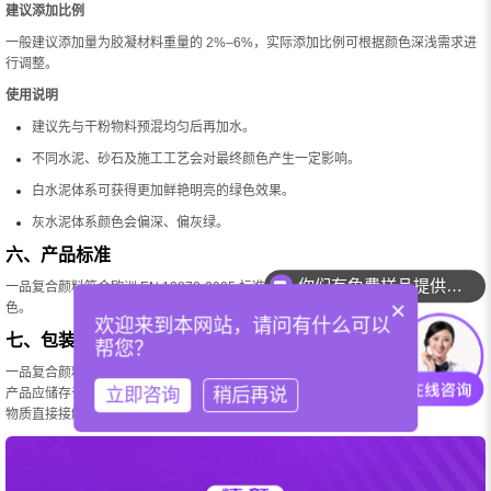
建议添加比例
一般建议添加量为胶凝材料重量的 2%–6%，实际添加比例可根据颜色深浅需求进
行调整。
使用说明
建议先与干粉物料预混均匀后再加水。
不同水泥、砂石及施工工艺会对最终颜色产生一定影响。
白水泥体系可获得更加鲜艳明亮的绿色效果。
灰水泥体系颜色会偏深、偏灰绿。
六、产品标准
你们有免费样品提供吗？
一品复合颜料符合欧洲 EN 12878-2005 标准，可用于水泥基或石灰基建筑材料着
×
色。
欢迎来到本网站，请问有什么可以
七、包装与储存
帮您？
一品复合颜料S563 Emerald Green采用牛皮纸复合袋包装，标准净重为25kg/袋。
立即咨询
稍后再说
产品应储存于干燥、阴凉及通风良好的环境中，避免受潮，并避免与酸、碱等化学
物质直接接触。在原包装未拆封的条件下，产品保质期通常为两年。