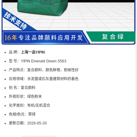
品 牌：
上海一品YIPIN
型 号：
YIPIN Emerald Green S563
产品特点：
复合颜料、颜色鲜艳、耐候性好
应用领域：
水泥基或石灰基建筑材料的着色
别 名：
复合颜料
外观形状：
绿色粉末
化学类别：
有机/无机混合
色相/色光：
翠绿
更新日期：
2026-05-20