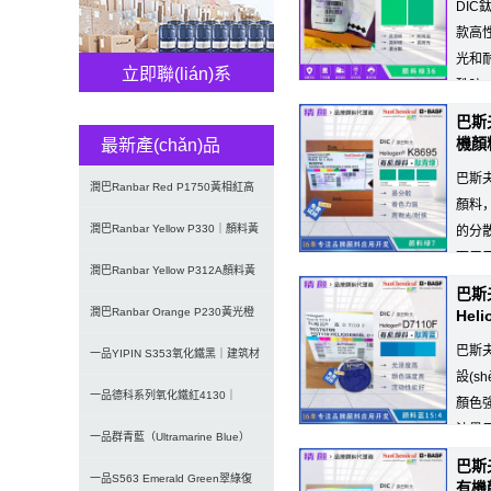
DIC鈦
款高
光和
立即聯(lián)系
酰胺6
用...
巴斯夫
機顏
最新產(chǎn)品
巴斯夫
潤巴Ranbar Red P1750黃相紅高
顏料
性能DPP有機顏
潤巴Ranbar Yellow P330｜顏料黃
的分
下用于
3（PY3）
潤巴Ranbar Yellow P312A顏料黃
應(yīng)用，可用于纖維類塑料應(yī
巴斯
12｜雙偶氮
潤巴Ranbar Orange P230黃光橙
Heli
巴斯夫
有機顏料｜顏料
一品YIPIN S353氧化鐵黑｜建筑材
設(
料與涂料用無機黑色顏
一品德科系列氧化鐵紅4130｜
顏色
油墨用
Detech超微細低粘度氧化鐵
一品群青藍（Ultramarine Blue）
巴斯夫
U02/U03
一品S563 Emerald Green翠綠復
有機