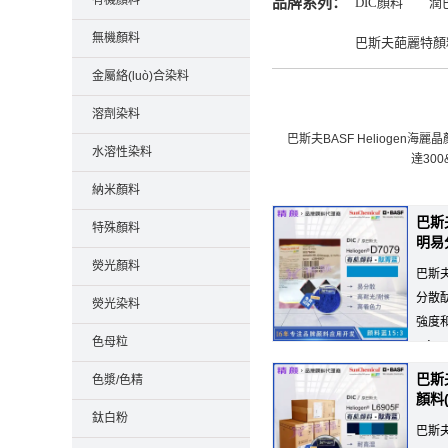
有機顏料
品牌系列：
DIC顏料
潤
無機顏料
巴斯夫葩麗特顏
金屬絡(luò)合染料
溶劑染料
巴斯夫BASF Helioge
水溶性染料
達30
納米顏料
巴斯夫
特殊顏料
明易
熒光顏料
巴斯夫
分散酞
熒光染料
強度
色母粒
(y
版/凹版油墨等。
巴斯夫
色漿/色精
顏料(
鈦白粉
巴斯夫