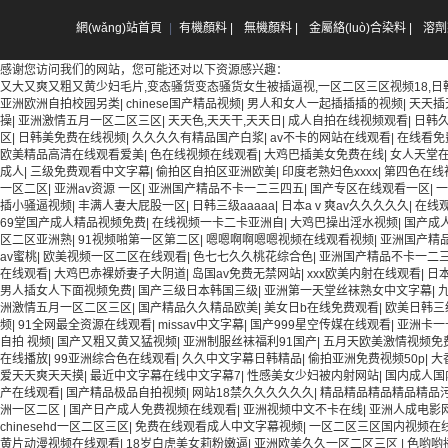
網(wǎng)站首頁
|
有機顏料 |
無機顏料 |
金屬絡(luò)合染料 |
溶劑
感谢您访问我们的网站，您可能还对以下资源感兴趣：
又大又爽又粗又黄少妇毛片,变态骚货变态骚货女生被插逼视,一区二区三区视频18,日
亚洲欧洲自拍校园另类
|
chinese国产精品视频
|
男人和女人一起插插插的视频
|
天天插
操
|
亚洲激情五月一区二区三区
|
天天色,天天干,天天日
|
成人自拍在线视频观看
|
日韩
区
|
日韩美免费在线视频
|
久久久久有精品国产白浆
|
av不卡的网站在线观看
|
在线看免
欧美精品高清在线观看爱美
|
色在线视频在线观看
|
大鸡巴插美女免费在线
|
女人天堂在
成人
|
三级免费观看中文字幕
|
偷拍区自拍区亚洲欧美
|
印度老熟妇色xxxx
|
第四色在线
一区二区
|
亚洲av资源 一区
|
亚洲国产精品不卡一二三四五
|
国产专区在线观看一区
|
一
插小骚逼视频
|
丰满人妻大屁股一区
|
日韩三级aaaaa
|
日本aⅴ爽av久久久久久
|
在线
69堂国产成人精品视频免费
|
在线视频一卡二卡亚洲自
|
大鸡巴操出淫水视频
|
国产成
区二区亚洲熟
|
91视频啪第一区第二区
|
嗯嗯啊啊嗯嗯视频在线观看视频
|
亚洲国产精
av蜜桃
|
欧美视频一区二区在线观看
|
色七七久久桃花综合色
|
亚洲国产精品不卡一二
在线观看
|
大鸡巴赤裸娇妻子大阴道
|
岛国av免费无禁网站
|
xxx欧美内射在线观看
|
日本
男人插女人下面视频免费
|
国产三级日本韩国三级
|
亚洲第一天堂丝袜熟女中文字幕
|
洲激情五月一区二区三区
|
国产精品久久精品欧美
|
美女日b在线免费观看
|
欧美日韩三
频
|
91全网最全资源在线观看
|
missav中文字幕
|
国产999星空传媒在线观看
|
亚洲卡一
自拍 视频
|
国产又粗又黄又猛视频
|
亚洲制服丝袜福利91国产
|
五月天欧美激情视频免
在线播放
|
99亚洲综合色在线观看
|
久久中文字幕日韩精品
|
偷拍亚洲免费视频50p
|
大
爱天天爽天天摸
|
最近中文字幕在线中文字幕7
|
性感美女少妇被内射网站
|
国内成人国
产在线观看
|
国产精品极品自拍视频
|
网站18禁久久久久久久
|
精品精品精品精品精品
洲一区二区
|
国产日产成人免费视频在线观看
|
亚洲视频中文不卡在线
|
亚洲人成电影
chinesehd一区二区三区
|
免费在线观看成人中文字幕视频
|
一区二区三区国内视频在
黄片动漫视频在线观看
|
18岁白虎美女莉粉嫩逼
|
亚洲欧美久久一区二区三区
|
色哟哟