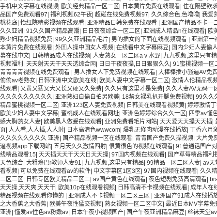
手机中文字幕在线视频
|
欧美经典精品一区二区
|
日本黄片免费在线观看
|
住在隔壁欲
品国产免费观看97
|
福利视频62午夜
|
超碰在线免费视频97
|
久久综合色,色噜噜
|
我爱
桃花岛
|
怡红院精彩视频在线观看
|
亚洲精品日韩免费在线观看
|
亚洲国产精品不卡一
久久亚洲
|
91久久国产精品高潮
|
日日夜夜综合一区二区
|
亚洲成人精品h在线观看
|
欧
熟少妇精品视频免费
|
99久久亚洲精品毛片
|
男的插女的下面在线视频观看
|
亚洲第一
本黄片免费在线观看
|
外国人操中国女人视频
|
在线看中文字幕麻豆
|
国内少妇人妻偷
幕在线中文
|
日韩精品成人在线视频
|
人妻熟女一区二区aⅴ水野
|
九九视频,这里只有
视频福利
|
天天射天天干天天透综合网
|
日日干夜夜操,日日狠狠久久
|
91蜜桃视频一区
青青青青视频在线免费观看
|
男人插女人下免费视频在线观看
|
大棒棒插小骚逼AV免
偷偷av老熟女
|
日韩亚洲中文欧美在线
|
欧美人妻中文字幕一区二区
|
激情人伦精品视
线观看
|
又黄又猛又大又长又硬又久免费
|
久久只有这里才是免费
|
久久人妻AV无码一
久久久久久久久久久
|
亚洲熟妇自偷自拍另欧美
|
18禁女裸乳扒开腿免费视频
|
99久久
精品蜜桃视频一区二区
|
亚洲123区人妻免费视频
|
日韩美在线观看视频黄
|
婷婷激情丁
欧美少妇人妻中文字幕
|
蜜桃成人在线观看网址
|
亚洲色婷婷综合久久一区
|
四季av懂色
感大胸熟女人妻
|
欧美黑人做爰在线观看
|
亚洲免费看毛片网站
|
天天爱天天操天天插
|
页
|
人人看,人人插,人人射
|
日本高清色wwwcom
|
爆乳无修肉动漫在线播放
|
丁香六月
久久久久久久久久 亚洲
|
国产精品视频一区在线观看
|
青青国产免费久操视频
|
大片免
逼视频app下载网站
|
五月天久久激情四射
|
很黄很色的视频在线观看
|
91普通话国产
线精品观看15
|
天天插天天干天天日天天操
|
97国内视频在线观看
|
国产草莓精品福利
天色综合
|
大粗鳮巴r教师人妻91
|
九九视频,这里只有精品
|
99精品一区二区人妻
|
av
看视频
|
可以免费在线观看av的软件
|
中文字幕区1区3区
|
97国内视频在线观看
|
久久
二区三区
|
日韩专区欧美精品三区二
|
av国产黄色在线观看
|
夜色短剧免费高清观看
|
b
天天操,天天爽,天天干
|
欧美10p在线观看视频
|
日韩高清不卡视频在线观看
|
成年人在
精品视频在线观看你懂的
|
亚洲成人不卡视频一区二区三区
|
亚洲国产91成人在线播
之大香蕉之大香蕉
|
欧美午夜性猛交视频
|
熟女视频一区二区中文
|
最近日本MV字幕免
亚洲
|
懂爱av性色av粉嫩av
|
日本午夜小视频国产
|
国产午夜亚洲精品麻豆
|
丝袜天堂a