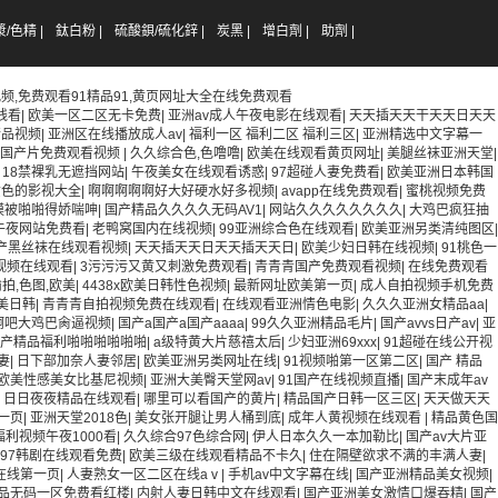
/色精 |
鈦白粉 |
硫酸鋇/硫化鋅 |
炭黑 |
增白劑 |
助劑 |
频,免费观看91精品91,黄页网址大全在线免费观看
线看
|
欧美一区二区无卡免费
|
亚洲av成人午夜电影在线观看
|
天天插天天干天天日天天
精品视频
|
亚洲区在线播放成人av
|
福利一区 福利二区 福利三区
|
亚洲精选中文字幕一
青国产片免费观看视频
|
久久综合色,色噜噜
|
欧美在线观看黄页网址
|
美腿丝袜亚洲天堂
|
|
18禁裸乳无遮挡网站
|
午夜美女在线观看诱惑
|
97超碰人妻免费看
|
欧美亚洲日本韩国
黄色的影视大全
|
啊啊啊啊啊好大好硬水好多视频
|
avapp在线免费观看
|
蜜桃视频免费
模被啪啪得娇喘呻
|
国产精品久久久久无码AV1
|
网站久久久久久久久久
|
大鸡巴疯狂抽
午夜网站免费看
|
老鸭窝国内在线视频
|
99亚洲综合色在线观看
|
欧美亚洲另类清纯图区
|
产黑丝袜在线观看视频
|
天天插天天日天天插天天日
|
欧美少妇日韩在线视频
|
91桃色一
视频在线观看
|
3污污污又黄又刺激免费观看
|
青青青国产免费观看视频
|
在线免费观看
偷拍,色图,欧美
|
4438x欧美日韩性色视频
|
最新网址欧美第一页
|
成人自拍视频手机免费
美日韩
|
青青青自拍视频免费在线观看
|
在线观看亚洲情色电影
|
久久久亚洲女精品aa
|
啊吧大鸡巴肏逼视频
|
国产a国产a国产aaaa
|
99久久亚洲精品毛片
|
国产avvs日产av
|
亚
产精品福利啪啪啪啪啪啪
|
a级特黄大片慈禧太后
|
少妇亚洲69xxx
|
91超碰在线公开视
妻
|
日下部加奈人妻邻居
|
欧美亚洲另类网址在线
|
91视频啪第一区第二区
|
国产 精品
欧美性感美女比基尼视频
|
亚洲大美臀天堂网av
|
91国产在线视频直播
|
国产末成年av
|
日日夜夜精品在线观看
|
哪里可以看国产的黄片
|
精品国产日韩一区三区
|
天天做天天
一页
|
亚洲天堂2018色
|
美女张开腿让男人桶到底
|
成年人黄视频在线观看
|
精品黄色国
福利视频午夜1000看
|
久久综合97色综合网
|
伊人日本久久一本加勒比
|
国产av大片亚
97韩剧在线观看免费
|
欧美三级在线观看精品不卡久
|
住在隔壁欲求不满的丰满人妻
|
在线第一页
|
人妻熟女一区二区在线aⅴ
|
手机av中文字幕在线
|
国产亚洲精品美女视频
|
品无码一区免费看红楼
|
内射人妻日韩中文在线观看
|
国产亚洲美女激情口爆吞精
|
国产