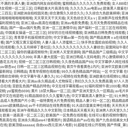
求不满的丰满人妻
|
亚洲国内网友自拍视频
|
蜜桃精品久久久久久久免费观看
|
女人BB
熟女视频一区二区三区
|
日韩欧美大片高清在线
|
久久久久久av电影av
|
欧美黑人做爰在
二三四五
|
亚洲欧洲自拍校园另类
|
综合激情久久综合久久
|
久久综合九色欧美婷婷
|
亚
美啪啪啪啪啪啪啪啪啪
|
天天草天天干天天插
|
天天色综合天天aⅴ
|
亚洲新声在线免费
福利视频在线
|
亚洲三级av高清在线播放
|
亚洲av电影免费看
|
五月天免费视频精品在线
人精品
|
国产一级av国片免费
|
亚洲一区二区激情中出
|
国产福利一区二区三区在线视频
|
精品
|
中国美女操逼一区二区三区
|
好好的日在线视频播放
|
亚洲精品日韩免费在线观看
|
二区三区
|
青青草手机版视频欢迎你
|
中文字幕av第一页在线
|
国产精品爽爽ⅴa在线观
费看
|
国产又粗又黄又猛视频
|
人妻人澡人人添蜜桃二三
|
快手熟女露脸自拍视频
|
久久人
频在线观看
|
久久五月婷婷丁香社区
|
久久久久久久久久久久久人妻综合
|
寂寞网站午夜
区二区三区
|
操你的骚逼视频软件
|
亚洲男人天堂资源网
|
国产精品国产三级精品
|
中文
久久久久久久久久999
|
丰满人妻大屁股一区
|
亚洲日韩成人无码电影
|
开心激情婷婷久
香花五月天
|
视频一区二区三区日韩视频
|
久久夜色精品国产69
|
中文字幕伊人网在线
av银杏av
|
日韩一区二区三区精品视频在线
|
首页午夜看黄色1内片
|
亚洲中文欧美日韩
最新网址 日韩精品
|
青青早视频在线观看
|
99久久夜色精品国产网站
|
一区 中文字幕 在
激情综合婷婷
|
中文字幕午夜人妻久久
|
91小视频在线免费看
|
亚洲欧美在线视频91
|
精
费看大片费看大片
|
亚洲av永久精品成人尤物探花
|
熟妇久久久久久免费高潮
|
97人人
对白在线
|
亚欧乱色国产精品的特色
|
中文在线字幕观看av
|
92福利视频午夜1000看
|
韩
视频
|
ysl蜜桃色6696
|
黄片 18禁大胸av一区二区
|
国产亚洲天堂久久一区精品
|
av毛片
天堂中文在线是吧
|
91精品国综合久久久蜜臀九色
|
中文字幕高清人妻熟女一区
|
91大神
精品成人免费国产片小草
|
一级特黄牲大片免费视频
|
精品人妻少妇一区二区
|
精品精品
razzers欧美精品hd
|
av不卡的网站在线免费观看
|
91大战白富美女神在线看
|
天天热天
线观看亚洲
|
亚洲午夜精品久久久中文影院
|
日本精品天天看天天
|
亚洲男人的天堂久久
放
|
欧美一道高清一区二区三区
|
欧美国产一区免费在线观看
|
在线可以看的视频你懂的
|
费高清在线
|
亚洲永久精品ww47香蕉图片
|
国语精品自产av在线
|
国产九色自拍美女大
v在线
|
欧美顶级aaaaaa
|
自由xxx西元亚洲人电影
|
91超碰在线公开视频
|
国产传媒_第