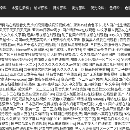
染料 |
水溶性染料 |
納米顏料 |
特殊顏料 |
熒光顏料 |
熒光染料 |
色母粒 |
色漿
韩网站在线观看免费,少妇高潮连续宾馆视频对白,亚洲av综合色不卡,成人国产性生活视
天天干天天日天天操
|
亚洲av日韩av奶水
|
国产精品ww在线观看
|
中文字幕人妻熟女在
久久久久中文字幕
|
经典a级视频在线观看
|
乱子伦国产精品视频在线观看
|
99久久午夜
费超长av
|
岛国av免费无禁网站
|
91天天综合成人亚洲
|
欧美黑人做爰在线观看
|
青青
线观看av
|
日本五十路人妻在线视频
|
91香蕉丝瓜草莓秋葵
|
日韩熟女制服卡通人妻av
视频网站
|
chinese熟女高潮喷水
|
黄色蜜桃av黄色在线
|
亚洲麻豆av免费在线
|
影亚洲
区二区日韩激情在线观看视频
|
伊人网在线观看综合
|
久久频精品99香蕉国产
|
顶级嫩
观看视频探花精品婷婷
|
你懂得大香蕉在线影院
|
噜噜人妻少妇精品一区二区三区
|
宅男
人高清精品亚洲一区二区
|
久久久久久久久久久av熟女
|
盗摄国产高清综合乱色视频
|
国
品传媒在线观看
|
欧美激情男同志网站
|
久久久久人妻一区精品色欧美偷拍
|
国产乱子伦
三四五
|
亚洲欧洲日本午夜精品
|
精品黄色国产在线观看
|
国产无遮挡的免费视频
|
自拍,
高清色wwwcom
|
国内免费在线观看av
|
变态调教一区二区三区男同
|
永久综合国产欧
九色自拍视频蝌蚪在线色
|
亚洲午夜精品久久久中文影院
|
亚洲欧美国产中文字幕
|
啊啊
级在线播放
|
欧美整片一区二区三区
|
影音先女人av锋资源网
|
欧美性xxxxx极品老少
|
国
卡二卡三在线
|
欧美av亚洲av国产av
|
亚洲成人制服丝袜av在线播放
|
在线观看 国产 人
费观看
|
鸡巴双插美女在线视频
|
55夜色66夜色国产精品视频
|
huang片网站在线播放
|
香蕉尹人免费91
|
日本熟妇hd免费视频
|
丰满少妇毛茸茸大屁股
|
九色 91 国产视频在线
内精品国产三级
|
欧美一区二区三区,视频
|
被爽到呻吟视频免费
|
国产欧美亚洲精品a第
污污污污
|
最新人妻在线只有精品
|
97韩剧在线观看免费
|
国产粉嫩av高清在线观看
|
92
网站 久久影视
|
中文字幕14自拍偷拍2019
|
国产97一区二区三区
|
国产精品白丝久久久
|
线观看
|
国产精品美女性感视频
|
日本丰满肉感bbw
|
日本午夜大片在线观看
|
亚洲精品
播放器视频在线观看免费
|
好看的在线视频你懂得
|
熟女人妻逍遥社区一区二区
|
国产精