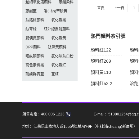
超細氧化鐵顏料
蒽醌染料
首頁
上一頁
1
蒽醌藍
聯(lián)苯胺黃
鈦鉻棕顏料
氧化鐵黑
酞菁綠
紅外線反射顏料
熱門顏料索引號
雙偶氮顏料
氧化鐵黃
DPP顏料
鈦鎳黃顏料
顏料紅122
顏料
喹酞酮顏料
氯化法鈦白粉
顏料紅269
顏料
高色素炭黑
氧化鐵紅
顏料黃110
顏料
耐酸群青藍
苝紅
顏料紅52:2
溶劑
銷售電話：400 006 1223
E-mail：513801254@qq.
地址：江蘇昆山綠地大道1555號1棟A座9F（中科創(chuàng)新廣場）