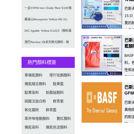
(fù)合顏料 | 水
一品YIPIN Iron Oxide Red S190氧
巴斯
15:
化鐵
蘇達山Novoperm Yellow HG 01-
異的
有良
CN09｜
DIC Irgalite Yellow K1415（顏料黃
包裝油墨。推薦用于...
巴斯夫
1
潤巴Ranbar ZB系列熒光顏料 - 軟
藍顏
塑料用高亮度易分散
BAS
熱門顏料標簽
料，
性和出
單偶氮顏料
喹吖啶酮顏料
與裝飾
偶氮縮合顏料
酞菁藍
巴斯夫
酞菁染料
釩酸鉍顏料
GF
硫酸法鈦白粉
群青紫
巴斯夫
黃相綠
氧化鐵棕
群青藍
的耐溫
苯并咪唑酮顏料
寶紅顏料
現(x
偶氮染料
偶氮色淀顏料