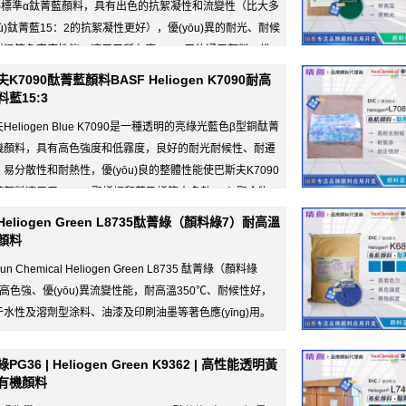
yè)標準α鈦菁藍顏料，具有出色的抗絮凝性和流變性（比大多
hù)鈦菁藍15：2的抗絮凝性更好），優(yōu)異的耐光、耐候
耐溫等色牢度性能，適用于所有應(yīng)用的通用顏料，推
常可靠的加工性，適用
K7090酞菁藍顏料BASF Heliogen K7090耐高
藍15:3
Heliogen Blue K7090是一種透明的亮綠光藍色β型銅酞菁
機顏料，具有高色強度和低霧度，良好的耐光耐候性、耐遷
易分散性和耐熱性，優(yōu)良的整體性能使巴斯夫K7090
顏料適用于PVC、聚烯烴和苯乙烯等大多數(shù)聚合物...
 Heliogen Green L8735酞菁綠（顏料綠7）耐高溫
顏料
Sun Chemical Heliogen Green L8735 酞菁綠（顏料綠
高色強、優(yōu)異流變性能，耐高溫350℃、耐候性好，
于水性及溶劑型涂料、油漆及印刷油墨等著色應(yīng)用。
于LDPE, 聚氯乙烯和橡
PG36 | Heliogen Green K9362 | 高性能透明黃
有機顏料