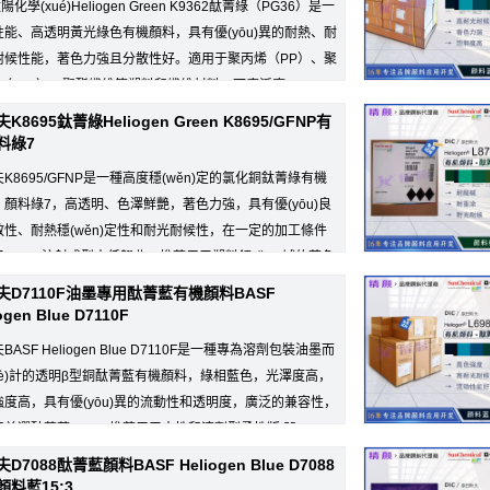
陽化學(xué)Heliogen Green K9362酞菁綠（PG36）是一
性能、高透明黃光綠色有機顏料，具有優(yōu)異的耐熱、耐
耐候性能，著色力強且分散性好。適用于聚丙烯（PP）、聚
（PA6）、聚酯纖維等塑料和纖維材料，可廣泛應(yīng)
K8695鈦菁綠Heliogen Green K8695/GFNP有
料綠7
K8695/GFNP是一種高度穩(wěn)定的氯化銅鈦菁綠有機
，顏料綠7，高透明、色澤鮮艷，著色力強，具有優(yōu)良
散性、耐熱穩(wěn)定性和耐光耐候性，在一定的加工條件
HDPE注射成型中低翹曲。推薦用于塑料領(lǐng)域的著色
ng)用...
夫D7110F油墨專用酞菁藍有機顏料BASF
ogen Blue D7110F
BASF Heliogen Blue D7110F是一種專為溶劑包裝油墨而
shè)計的透明β型銅酞菁藍有機顏料，綠相藍色，光澤度高，
強度高，具有優(yōu)異的流動性和透明度，廣泛的兼容性，
首選酞菁藍15:4，推薦用于水性和溶劑型柔性版/凹...
D7088酞菁藍顏料BASF Heliogen Blue D7088
顏料藍15:3