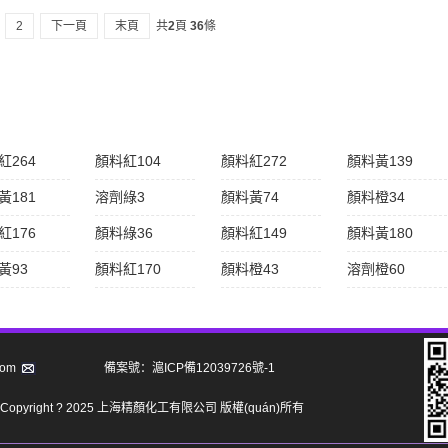
2
下一頁
末頁
共
2
頁
36
條
紅264
顏料紅104
顏料紅272
顏料黃139
黃181
溶劑綠3
顏料黃74
顏料橙34
紅176
顏料綠36
顏料紅149
顏料黃180
黃93
顏料紅170
顏料橙43
溶劑橙60
com
備案號：滬ICP備12039726號-1
Copyright ? 2025 上海精顏化工有限公司 版權(quán)所有