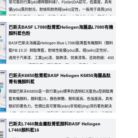
常可靠的行業(yè)標桿顏料綠7，F(xiàn)DA認可，低霧度，具有
優(yōu)異的耐光、耐候和耐熱穩(wěn)定性，一般用于高質(zhì)
量要求的工業(yè)用途，對于大多數(shù)聚合物來說，都具有非
于各種樹脂的注塑、吹膜、擠...
巴斯夫BASF L7080酞菁藍Heliogen海麗晶L7080有機
顏料藍色粉
BASF巴斯夫海麗晶Heliogen Blue L7080酞菁藍有機顏料（顏料
藍P.B.15:3）銅酞菁藍，耐候性能優(yōu)異，穩(wěn)定性好，
適用于汽車漆、工業(yè)漆、裝飾漆、效果漆等。咨詢熱線：400
006 1223，德國進口，原裝正品，現(xiàn)貨庫存，進...
巴斯夫K6850酞菁藍BASF Heliogen K6850海麗晶酞
菁有機顏料藍
德國巴斯夫K6850是一款行業(yè)標準的透明紅光藍色α型銅酞菁
藍有機顏料，顏料藍15，顏色鮮艷、飽和度高、色強度高，具有
極好的著色力，性價比高可實現(xiàn)非常經(jīng)濟的著色解決
方案，適合用于經(jīng)濟型低加工溫度的工業(yè)用途，推薦用
膠等...
巴斯夫L7460無金屬酞菁藍顏料BASF Heliogen
L7460顏料藍16