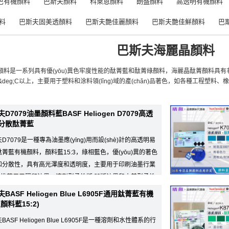
巴有機顏料
巴斯夫顏料
科萊恩顏料
朗盛顏料
高透明有機顏料
料
巴斯夫固美透顏料
巴斯夫艷佳麗顏料
巴斯夫艷佳鮮顏料
巴
巴斯夫海麗晶顏料
n海麗晶顏料是一系列具有優(yōu)異色牢度性能的酞菁藍和酞菁綠顏料，海麗晶酞菁顏料
0&deg;C以上，主要用于塑料和涂料領(lǐng)域的產(chǎn)品著色，如各種工程塑料
D7079油墨顏料藍BASF Heliogen D7079高透
分散酞菁藍
D7079是一種專為油墨應(yīng)用而設(shè)計的高透明易
菁藍有機顏料，顏料藍15:3，綠相藍色，優(yōu)異的著色
和分散性，具有高光澤度和透明度，主要用于印刷油墨行業
è)，推薦用于膠印油墨、溶劑型柔性版/凹版油墨和水基型柔性
工工藝的塑料著...
BASF Heliogen Blue L6905F通用鈦菁藍有機
顏料藍15:2)
BASF Heliogen Blue L6905F是一種溶劑和水性體系的行