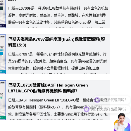
巴斯夫L6700F是一種透明紅相酞菁藍有機顏料，具有出色的抗絮
凝性、高耐光耐候、耐高溫、耐重涂、耐酸堿，在水性和溶劑型
體系中具有出色的流動性能，其純凈的紅色調(diào)是一般工業
(yè)調(diào)色系統(tǒng)的理想選擇，推薦用于汽車漆、工業
粉末涂料、裝飾涂料...
巴斯夫海麗晶K7097高純度環(huán)保酞菁藍顏料(顏
料藍15:3)
巴斯夫K7097是一種環(huán)保性好的透明綠光酞菁藍顏料，行
業(yè)標準的15:3酞菁藍，顏色強度高，具有優(yōu)異的耐光耐
候和耐高溫性，低銅離子含量指標控制，提供出色的加工應
(yīng)用性能，適用于純度要求高的應(yīng)用，比如受規(guī)范
水管道，也適合用于電纜運用。
巴斯夫L8710酞菁綠BASF Heliogen Green
L8710/LGPO酞菁綠有機顏料 顏料綠7
巴斯夫BASF Heliogen Green L8710/LGPO是一種綜合性能較高
你们有免费样品提供吗？
的酞菁綠有機顏料（顏料綠P.G.7），具有優(yōu)異的耐光耐
候、耐高溫等各項牢固性能，主要應(yīng)用于涂料行業(yè)，包
括高檔汽車底漆，戶外用涂料及粉末涂料等；在印刷油墨中用...