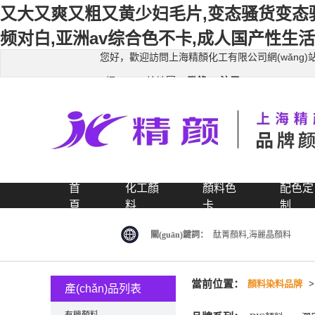
又大又爽又粗又黄少妇毛片,变态骚货变态
频对白,亚洲av综合色不卡,成人国产性生活
您好，歡迎訪問上海精顏化工有限公司網(wǎng)
登錄
注冊
網(wǎng)站地圖
首
化工顏
顏料色
配色定
頁
料
卡
制
關(guān)鍵詞：
酞菁顏料,海麗晶顏料
當前位置：
顏料染料品牌
產(chǎn)品列表