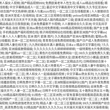
给男人操女人视频
|
国产精品视频999
|
免费欧美老年人性生活
|
成人av精品在线观看
|
精
线观看
|
中文字幕精品成人一区二区
|
最近中文字幕高清中文字幕网
|
久久专区亚洲AV
洲综合国产中文色婷婷
|
欧美人与禽zozo性伦
|
一区二区三区在线看欧美
|
人人狠狠综合
观看
|
亚洲天堂成人在线网站
|
亚洲二区三区视频在线观看
|
yellow在线亚洲精品一区
|
成
|
天天操天天日天天干天天搞
|
国内成人国内精品国产三级
|
欧美亚洲另类清纯图区
|
日
精品极品日日夜夜欧美
|
日本免费最新不卡视频
|
人人狠狠综合久久亚洲
|
中文乱码字
国产 精品 自拍 视频
|
亚洲av黄色在线免费观看
|
999精品视频网在线观看
|
国产女主播
看
|
手机精品国产福利视频在线
|
桃子网视频网站在线观看
|
最新亚洲国产中文字幕av
|
人妻人人人人妻性色
|
亚洲 图片 欧美 图片
|
久久精品国产亚洲AV蜜臀色欲
|
蜜桃av色
在线播放
|
亚洲一区二区有码在线
|
青青青在线免费视频观看
|
国产日产成人免费视频在
字幕日韩人妻在线天堂
|
九九熟妇偷拍丰满人妻精品
|
日本aⅴ精品中文字幕在线
|
7久久
久视频
|
亚洲插插激情插插
|
久久久久久久久久婷婷婷婷婷婷
|
一级特黄牲大片免费视频
|
视频
|
国产最新av一区二区三区
|
黄色片在线观看免费网站一区
|
99久久全国免费久久爱
|
v在
|
欧美视频国产一区二区
|
天美影视传媒mv视频大全
|
欧美老鸡巴日小嫩逼
|
欧美性
线
|
亚洲精品伦理熟女国产一区二区
|
亚洲国产一区二区精品古代
|
日韩视频综合第十
品日产一匹二匹三匹2021
|
日韩久久成人特黄毛片一二区
|
国产大屁股人妻午夜福利
|
久
洗澡人人爽
|
91在线观看啪啪视频
|
天天好逼逼亚洲视频
|
中文字幕14自拍偷拍2019
|
操
国三级电影一区二区
|
男人和女人一起插插插的视频
|
中文字幕av熟女系列
|
九九视频在
网站免费观看
|
男人天堂社区一区二区
|
女子裸体免费视频网站
|
天天日天天色天天射天
在线播放视频
|
日韩免费中文字幕一区二区
|
亚洲制服丝袜福利91国产
|
亚洲午夜免费观
精品精品精品污污污污
|
日韩久久久久中文字幕
|
日日夜夜精品视频网站
|
丝袜免费一区
天操天天干
|
人妻一区二区免费av
|
日韩不卡中文在线视频网站
|
五十路熟女熟女五十路
|
久
|
99精品福利视频在线
|
91桃色一区二区亚洲熟
|
97家有喜事在线观看国语高清
|
欧美
在线国产一区二区三区
|
精品69久久久久久久久
|
中文字幕亚洲天堂一区二区
|
大香蕉
胸视频
|
玩弄牲欲强老熟女女同
|
精品人妻一区二区三区蜜桃丝袜
|
99久久婷婷国产综合
1页_高清免费在线
|
91精品国产高清久久久久久lo
|
天天操天天操天天操天天操夜夜操
|