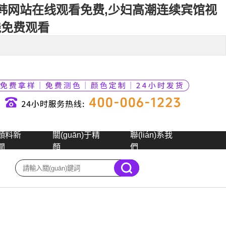
日韩网站在线观看免费,少妇高潮连续宾馆视
线免费观看
顏料新
關(guān)于精
聯(lián)系我
聞
顏
們