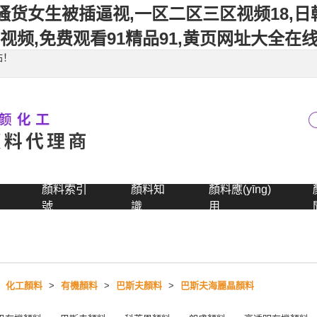
骚货女生被插逼视,一区二区三区视频18,
视频,免费观看91精品91,黄页网址大全在
站！
顏料索引
顏料知
顏料應(yīng)
號
識
用
>
化工顏料
>
有機顏料
>
巴斯夫顏料
>
巴斯夫海麗晶顏料