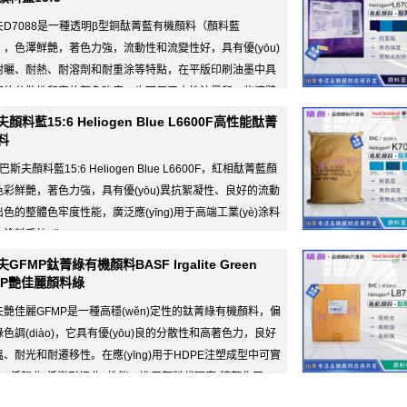
夫D7088是一種透明β型銅酞菁藍有機顏料（顏料藍
3），色澤鮮艷，著色力強，流動性和流變性好，具有優(yōu)
耐曬、耐熱、耐溶劑和耐重涂等特點，在平版印刷油墨中具
好的分散性和高的顏色強度，也可用于水性油墨和一些液體
(yè)涂料、金屬漆、
顏料藍15:6 Heliogen Blue L6600F高性能酞菁
料
F巴斯夫顏料藍15:6 Heliogen Blue L6600F，紅相酞菁藍顏
色彩鮮艷，著色力強，具有優(yōu)異抗絮凝性、良好的流動
色的整體色牢度性能，廣泛應(yīng)用于高端工業(yè)涂料
涂料系統(tǒng)。
應(yīng)用的飲用
GFMP鈦菁綠有機顏料BASF Irgalite Green
MP艷佳麗顏料綠
艷佳麗GFMP是一種高穩(wěn)定性的鈦菁綠有機顏料，偏
色調(diào)，它具有優(yōu)良的分散性和高著色力，良好
、耐光和耐遷移性。在應(yīng)用于HDPE注塑成型中可實
iàn)低翹曲(低變形扭曲) 性能。進口顏料代理商-精顏化工。