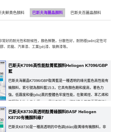
斯夫鮮貴色顏料
巴斯夫海麗晶顏料
巴斯夫百麗晶顏料
具有非常好的耐光性和耐候性，顏色鮮艷，分散性好，耐熱穩(wěn)定性可
、橡膠、尼龍、汽車漆、工業(yè)漆、裝飾漆等。
巴斯夫K7096高性能酞菁藍顏料Heliogen K7096/GBP
藍
巴斯夫海麗晶K7096/GBP酞菁藍是一種透明的綠光藍色高性能有
機顏料，索引號為顏料藍15:3，它具有顏色飽和度高，著色力
強，低霧度和優(yōu)異的整體色牢度性能，在聚烯烴、苯乙烯和
工程聚合物中具有優(yōu)異的耐熱性，特別適合用于需要高溫加
巴斯夫K8730高透明酞菁綠顏料BASF Heliogen
K8730有機顏料綠7
巴斯夫K8730是一種高透明的中色調(diào)酞菁綠有機顏料，非