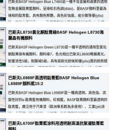
巴斯夫BASF Heliogen Blue L7460是一種不含金屬和鹵素的透明
型無金屬酞菁藍顏料，呈綠松石色調(diào)，是BASF顏料里最為
綠相的酞青藍，具有顏色鮮艷、高色彩強度、易分散等優(yōu)
點，巴斯夫海麗晶L7460酞菁藍顏料主要用于涂料行業(yè)的著...
巴斯夫L8730氯化酮酞菁綠BASF Heliogen L8730海
麗晶有機顏料
巴斯夫BASF Heliogen Green L8730是一種半透明的通用型氯化
酮酞菁綠有機顏料，顏料綠7，色光相比巴斯夫L8690略偏黃光，
耐重涂性5級，耐酸堿5級，具有高耐光耐候和優(yōu)異的耐熱穩
(wěn)定性等特點，適用于涂料、印刷油墨等領(lǐng)域，推薦...
巴斯夫L6989F高透明鈦菁藍BASF Heliogen Blue
L6989F顏料藍15:2
巴斯夫BASF Heliogen Blue L6989F是一種高透明、高色強、流
變性好的α-酞菁藍有機顏料，紅相藍，BASF鈦菁顏料里最透明的
酞青藍，廣泛用于汽車漆（歐洲車系較為多使用）、工業(yè)涂
料、金屬漆、粉末涂料、木器漆、裝飾漆等涂料行業(yè)...
巴斯夫L6700F酞菁藍涂料用透明耐高溫抗絮凝酞菁藍
顏料