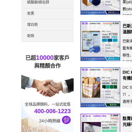
業(
硫酸鋇/硫化鋅
數(s
炭黑
和高
薦用于...
增白劑
巴斯夫
溫顏料
助劑
巴斯夫
藍有
移性、
10000
已超
家客戶
酞菁藍
與精顏合作
DIC
有機
DIC 
7），
適用
全球品牌顏料，一站式批售
400-006-1223
酞菁綠
24小時熱線
光綠