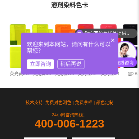
溶剂染料色卡
你们有免费样品提供吗？
×
欢迎来到本网站，请问有什么可以
帮您？
立即咨询
稍后再说
荧光黄8G
荧光黄6G
荧光橙GG
荧光红BK
荧光红6B
黑2B
技术支持: 免费对色测色 | 免费拿样 | 颜色定制
24小时咨询热线：
400-006-1223