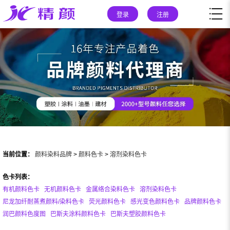
登录
注册
当前位置：
颜料染料品牌
>
颜料色卡
>
溶剂染料色卡
色卡列表：
有机颜料色卡
无机颜料色卡
金属络合染料色卡
溶剂染料色卡
尼龙加纤耐蒸煮颜料/染料色卡
荧光颜料色卡
感光变色颜料色卡
品牌颜料色卡
润巴颜料色度图
巴斯夫涂料颜料色卡
巴斯夫塑胶颜料色卡