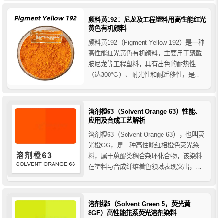
的红光紫色效果。
颜料黄192：尼龙及工程塑料用高性能红光
黄色有机颜料
颜料黄192（Pigment Yellow 192）是一种
高性能红光黄色有机颜料，主要用于聚酰
胺尼龙等工程塑料，具有出色的耐热性
（达300℃）、耐光性和耐迁移性，是高
端塑料、涂料、油墨领域的理想着色选
择。
溶剂橙63（Solvent Orange 63）性能、
应用及合成工艺解析
溶剂橙63（Solvent Orange 63），也叫荧
光橙GG，是一种高性能红相橙色荧光染
料，属于蒽醌类稠合杂环化合物，该染料
在塑料与合成纤维着色领域表现突出，具
有优异的耐热性、耐光性和抗迁移性。本
文详细介绍其化学性质、物理特性、生产
合成工艺及应用优势。
溶剂绿5（Solvent Green 5，荧光黄
8GF）高性能苝系荧光溶剂染料