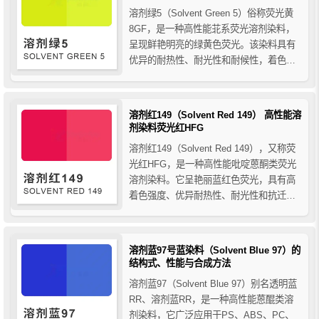
溶剂绿5（Solvent Green 5）俗称荧光黄
8GF，是一种高性能苝系荧光溶剂染料，
呈现鲜艳明亮的绿黄色荧光。该染料具有
优异的耐热性、耐光性和耐候性，着色力
高且抗迁移性能出色，广泛应用于塑料、
纤维、涂料、油墨及橡胶等材料的着色，
为工业产品提供持久、稳定且高效的荧光
溶剂红149（Solvent Red 149） 高性能溶
绿黄色效果。
剂染料荧光红HFG
溶剂红149（Solvent Red 149），又称荧
光红HFG，是一种高性能吡啶蒽酮类荧光
溶剂染料。它呈艳丽蓝红色荧光，具有高
着色强度、优异耐热性、耐光性和抗迁移
性。广泛应用于塑料、工程树脂、聚酯纤
维、尼龙、油墨、涂料及色母粒中，尤其
适用于高可视性和警示性制品的着色，兼
溶剂蓝97号蓝染料（Solvent Blue 97）的
具透明度和持久稳定的色彩效果，是工业
结构式、性能与合成方法
着色领域的理...
溶剂蓝97（Solvent Blue 97）别名透明蓝
RR、溶剂蓝RR，是一种高性能蒽醌类溶
剂染料，它广泛应用于PS、ABS、PC、