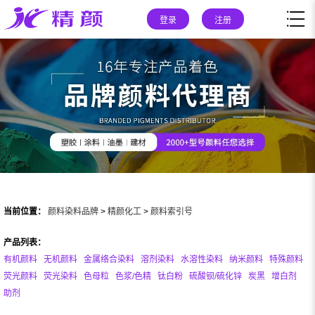
登录
注册
当前位置：
颜料染料品牌
>
精颜化工
>
颜料索引号
产品列表：
有机颜料
无机颜料
金属络合染料
溶剂染料
水溶性染料
纳米颜料
特殊颜料
荧光颜料
荧光染料
色母粒
色浆/色精
钛白粉
硫酸钡/硫化锌
炭黑
增白剂
助剂