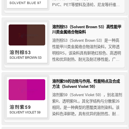
PVC、PET等塑料及涤纶、尼龙等纤维的
着色，并提供分子级均匀着色效果。本文
详细介绍了溶剂蓝97的分子结构、性能特
点及合成方法。
溶剂棕53（Solvent Brown 53）高性能甲
川类金属络合物染料
溶剂棕53（Solvent Brown 53）是一种高
性能甲川类金属络合物溶剂染料，又称透
明棕RS，该染料具有鲜艳红棕色、高透明
性和优异耐热、耐光及耐迁移性能，广泛
应用于塑料、涤纶纤维及高端工程材料着
色。
溶剂紫59的功效与作用、性能特点及合成
方法（Solvent Violet 59）
溶剂紫59（Solvent Violet 59），别名溶剂
紫R、透明紫RL，其化学结构与分散紫26
相同，是一种典型的蒽醌类溶剂染料。该
染料色泽鲜艳，具有优异的耐热性、耐光
性和高着色强度。广泛应用于塑料、聚酯
纤维、油墨等领域，特别适合工程塑料和