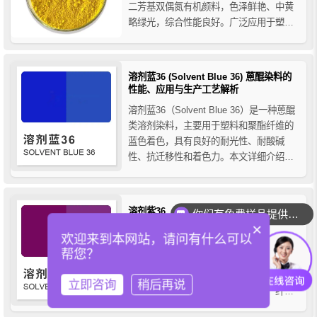
二芳基双偶氮有机颜料，色泽鲜艳、中黄
略绿光，综合性能良好。广泛应用于塑
料、油墨、橡胶及纺织印花领域，为工业
着色提供经济的黄色解决方案。
溶剂蓝36 (Solvent Blue 36) 蒽醌染料的
性能、应用与生产工艺解析
溶剂蓝36（Solvent Blue 36）是一种蒽醌
类溶剂染料，主要用于塑料和聚酯纤维的
蓝色着色，具有良好的耐光性、耐酸碱
性、抗迁移性和着色力。本文详细介绍溶
剂蓝36的性质、生产工艺及应用领域，为
您提供全面的选型与应用指南。
溶剂紫36（Solvent Violet 36）高性能红
你们有免费样品提供吗？
光紫色蒽醌类溶剂染料
×
欢迎来到本网站，请问有什么可以
溶剂紫36（Solvent Violet 36），又称透明
帮您？
紫3R，是高性能红光紫色蒽醌类溶剂染
料，具有卓越耐热性、耐光性和高着色
立即咨询
稍后再说
力。广泛应用于塑料、油墨、涂料、纤维
及色母粒制备，为各类制品提供鲜艳持久