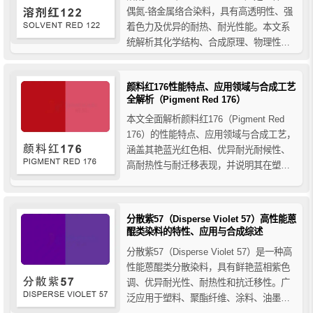
偶氮-铬金属络合染料，具有高透明性、强
着色力及优异的耐热、耐光性能。本文系
统解析其化学结构、合成原理、物理性质
及应用特点，详细介绍其在木器漆、真空
电镀、印刷油墨、皮革涂饰、铝箔着色及
颜料红176性能特点、应用领域与合成工艺
塑料透明涂层等领域的应用，并对比其与
全解析（Pigment Red 176）
颜料红122的本质区别，同时说明金属络合
染料...
本文全面解析颜料红176（Pigment Red
176）的性能特点、应用领域与合成工艺，
涵盖其艳蓝光红色相、优异耐光耐候性、
高耐热性与耐迁移表现，并说明其在塑
料、油墨、涂料和橡胶中的广泛应用，是
选择高性能红色有机颜料的技术型参考指
南。
分散紫57（Disperse Violet 57）高性能蒽
醌类染料的特性、应用与合成综述
分散紫57（Disperse Violet 57）是一种高
性能蒽醌类分散染料，具有鲜艳蓝相紫色
调、优异耐光性、耐热性和抗迁移性。广
泛应用于塑料、聚酯纤维、涂料、油墨及