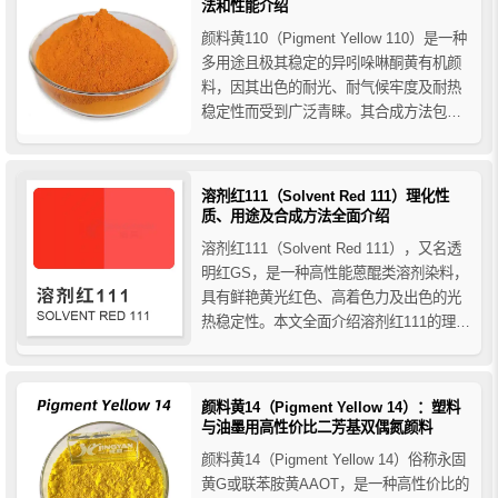
法和性能介绍
颜料黄110（Pigment Yellow 110）是一种
多用途且极其稳定的异吲哚啉酮黄有机颜
料，因其出色的耐光、耐气候牢度及耐热
稳定性而受到广泛青睐。其合成方法包括
氯化反应和缩合反应，确保了颜料的高性
能和稳定性。无论是在工业应用还是艺术
创作中，颜料黄110都是实现持久、鲜艳黄
溶剂红111（Solvent Red 111）理化性
色的理想选择。
质、用途及合成方法全面介绍
溶剂红111（Solvent Red 111），又名透
明红GS，是一种高性能蒽醌类溶剂染料，
具有鲜艳黄光红色、高着色力及出色的光
热稳定性。本文全面介绍溶剂红111的理化
性质、在塑料、纤维及其他工业领域的应
用，以及其合成方法，为工业应用提供实
用参考。
颜料黄14（Pigment Yellow 14）：塑料
与油墨用高性价比二芳基双偶氮颜料
颜料黄14（Pigment Yellow 14）俗称永固
黄G或联苯胺黄AAOT，是一种高性价比的