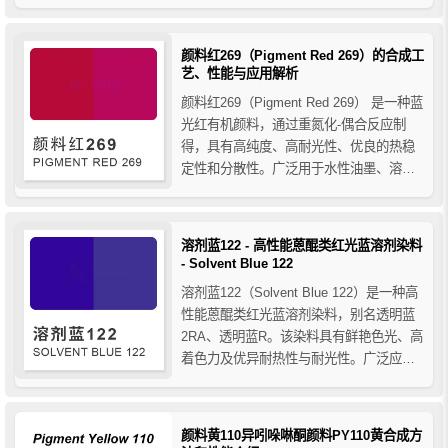
高温加工工程塑料着色，兼具高透明度和
良好分散性。本文详细解析其性能特点、
应用领域及合成工艺，为塑料与纤维染色
颜料红269（Pigment Red 269）的合成工
提供专业参考。
艺、性能与应用解析
颜料红269（Pigment Red 269） 是一种蓝
光红有机颜料，通过重氮化-偶合反应制
得，具有高纯度、高耐光性、优良的热稳
定性和分散性。广泛用于水性油墨、溶剂
型油墨、涂料、塑料、橡胶及纺织印花领
域，是环保型高性能红色颜料的理想选
择。
溶剂蓝122 - 高性能蒽醌类红光蓝溶剂染料
- Solvent Blue 122
溶剂蓝122（Solvent Blue 122）是一种高
性能蒽醌类红光蓝溶剂染料，别名透明蓝
2RA、透明蓝R。该染料具有鲜艳色光、高
着色力及优异耐热性与耐光性。广泛应用
于PET、PC、ABS等工程塑料着色，以及
合成纤维、油墨、橡胶、油品和蜡烛等领
域，提供高透明度、强稳定性和低迁移性
颜料黄110异吲哚啉酮颜料PY110黄合成方
的理想蓝色解决方案。