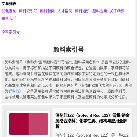
文章列表：
配色定制
颜料索引号
颜料新闻
人才招聘
颜料知识
颜料应用
关于精颜
联系我们
染料索引号
颜料索引号
颜料索引号（也称为“国际颜料索引号”或“CI颜料通用名称”）是国际公认的颜料
分类标准，用于标识和描述不同颜料的颜色特性，它通常由数字、字母和符号
组成，这种编码系统旨在确保在不同领域和国家中对特定颜色的一致性和标准
化。每种颜料都标有颜料名称和颜料编号，国际颜料索引号通用名称使用颜料
的基本用途名称和色调以及唯一的颜料序列号（例如PB29代表颜料蓝29，也称
为
群青蓝
），这些通用名称通常缩写为颜色用法和色调首字母，后跟序列号，
这样就可以确定某些颜色中掺入了哪些颜料以及这些颜料的化学成分和性质。
溶剂红122（Solvent Red 122）偶氮-铬金
属络合染料：化学性质、结构与应用全解
析
溶剂红122（Solvent Red 122）是一种1:2