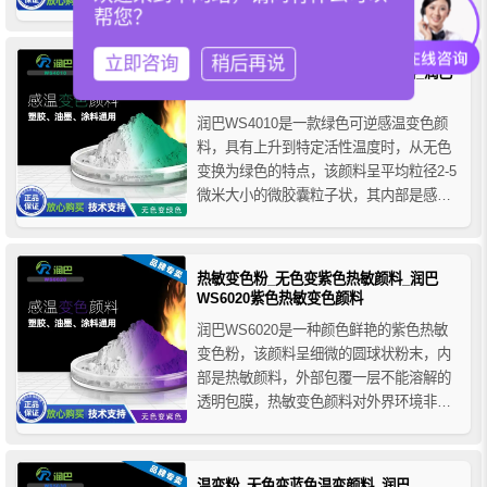
化，由于它对外部环境非常敏感，因此将
帮您？
它被制成微胶囊型产品以进行保护，增加
了其重复耐用性。热致变色微胶囊有多种
立即咨询
稍后再说
感温变色颜料_无色变绿色温感颜料_润巴
颜色，可以对变色的温度进行各种调整，
WS4010绿色感温变色粉
可以根据颜色和温...
润巴WS4010是一款绿色可逆感温变色颜
料，具有上升到特定活性温度时，从无色
变换为绿色的特点，该颜料呈平均粒径2-5
微米大小的微胶囊粒子状，其内部是感温
变色粉，感温变色粉是可以由热量引起化
学结构变化从而引发颜色变化的色素，其
对外部环境极为敏感，微胶囊包膜层加强
热敏变色粉_无色变紫色热敏颜料_润巴
了变色粉的稳定性和持久性，当用于搅拌
WS6020紫色热敏变色颜料
机或高速分散机等切断性机...
润巴WS6020是一种颜色鲜艳的紫色热敏
变色粉，该颜料呈细微的圆球状粉末，内
部是热敏颜料，外部包覆一层不能溶解的
透明包膜，热敏变色颜料对外界环境非常
敏感，包膜层加强了热敏颜料的稳定性和
耐化学性，免受其他化学物质的侵蚀，也
增强了产品的应用性。在加工过程中一定
温变粉_无色变蓝色温变颜料_润巴