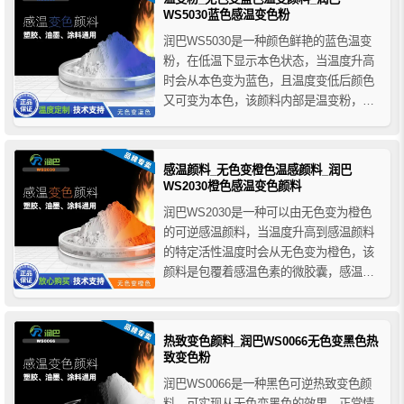
要注意避免这层包膜被破坏。
WS5030蓝色感温变色粉
润巴WS5030是一种颜色鲜艳的蓝色温变
粉，在低温下显示本色状态，当温度升高
时会从本色变为蓝色，且温度变低后颜色
又可变为本色，该颜料内部是温变粉，外
部包覆一层不能溶解的透明包膜，包膜层
加强了温变粉的稳定性和耐化学性，免受
其他化学物质的侵蚀，也增强了产品的应
感温颜料_无色变橙色温感颜料_润巴
用性。在加工过程中一定要注意避免这层
WS2030橙色感温变色颜料
包膜被破坏。
润巴WS2030是一种可以由无色变为橙色
的可逆感温颜料，当温度升高到感温颜料
的特定活性温度时会从无色变为橙色，该
颜料是包覆着感温色素的微胶囊，感温色
素是随温度的变化发生颜色改变的色素，
由于感温色素对外界环境非常敏感，因此
利用微胶囊技术加强了色素温变的稳定性
热致变色颜料_润巴WS0066无色变黑色热
和持久性，可制作出不同温度区间变色的
致变色粉
色料。
润巴WS0066是一种黑色可逆热致变色颜
料，可实现从无色变黑色的效果，正常情