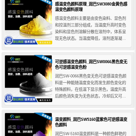
防伪设计使用等。
感温变色颜料原理_润巴SW3080金黄色感
温变色颜料原理
感温变色颜料主要是由变色染料、显色剂
和控溫剂三部分组成，当温度升高时变色
染料和显色剂溶解分散在溶剂中，体系呈
现无色状态。当温度降低，溶剂逐渐凝
固，变色染料和显色剂相互靠近，在显色
剂的作用下，变色染料发生结构变化，从
而使体系显现颜色。藉由不同的控溫因子
可逆感温变色颜料_润巴SW0066黑色变无
材料选择，可制作出在不同溫度区间变色
色可逆感温变色粉
的感温变色颜料。
润巴SW-0066黑色变无色可逆感温变色颜
料是一种能随温度变化而发生颜色变化的
特殊颜料，在低温下显示黑色，温度升高
后颜色消失变为无色状态，冷却后又可还
原为黑色本色，因其可以反复变色所以称
为可逆感温变色颜料。润巴感温变色粉使
用简单，适用范围广，可用于水性/油性印
温变颜料_润巴SW5160蓝紫色可逆感温变
刷油墨、水性/油性涂料、塑料塑胶等多个
色颜料
领域。
润巴SW-5160温变颜料是一种颜色鲜艳的