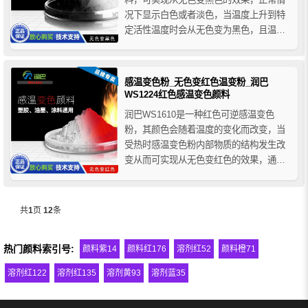
况下显示白色或者淡色，当温度上升到特
定活性温度时会从无色变为黑色，且温度
变低后颜色又可变为本色，通过调控溶剂
的凝固温度，可以制备在不同温度下变色
的热致变色粉。
感温变色粉_无色变红色温变粉_润巴
WS1224红色感温变色颜料
润巴WS1610是一种红色可逆感温变色
粉，其颜色会随着温度的变化而改变，当
受热时感温变色粉内部物质的结构发生改
变从而可实现从无色变红色的效果，通常
润巴无色变有色感温变色颜料的变色温度
不是一个温度点，它们有三档变色温度分
别是35°C、40°C和60°C，如果有特定变色
共
1
页
12
条
温度范围的也可以定制变色温度。
热门颜料索引号:
颜料紫14
颜料红176
溶剂红52
颜料橙71
溶剂红122
溶剂红135
溶剂黄93
溶剂蓝35