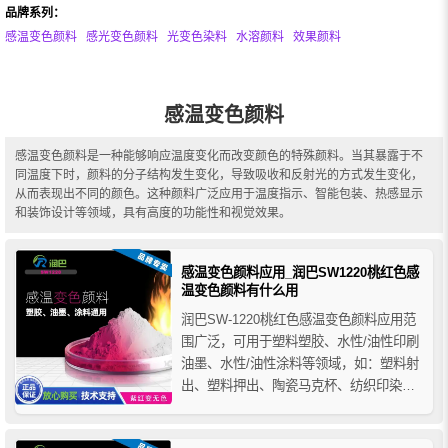
品牌系列：
感温变色颜料
感光变色颜料
光变色染料
水溶颜料
效果颜料
感温变色颜料
感温变色颜料是一种能够响应温度变化而改变颜色的特殊颜料。当其暴露于不
同温度下时，颜料的分子结构发生变化，导致吸收和反射光的方式发生变化，
从而表现出不同的颜色。这种颜料广泛应用于温度指示、智能包装、热感显示
和装饰设计等领域，具有高度的功能性和视觉效果。
感温变色颜料应用_润巴SW1220桃红色感
温变色颜料有什么用
润巴SW-1220桃红色感温变色颜料应用范
围广泛，可用于塑料塑胶、水性/油性印刷
油墨、水性/油性涂料等领域，如：塑料射
出、塑料押出、陶瓷马克杯、纺织印染、
广告宣传品、儿童玩具、塑胶软勺、退热
贴、口红、热转印贴纸、印花产品、各种