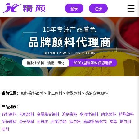
登录
注册
当前位置：
颜料染料品牌
>
化工颜料
>
特殊颜料
>
感温变色颜料
产品列表：
有机颜料
无机颜料
金属络合染料
溶剂染料
水溶性染料
纳米颜料
特殊颜料
荧光颜料
荧光染料
色母粒
色浆/色精
钛白粉
硫酸钡/硫化锌
炭黑
增白剂
助剂