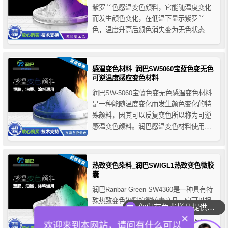
紫罗兰色感温变色颜料，它能随温度变化
而发生颜色变化，在低温下显示紫罗兰
色，温度升高后颜色消失变为无色状态，
冷却后又可还原为紫罗兰色，因其可以反
复变色所以称为可逆感温变色颜料。润巴
温变颜料使用简单，适用范围广，可用于
感温变色材料_润巴SW5060宝蓝色变无色
水性/油性印刷油墨、水性/油性涂料、塑料
可逆温度感应变色材料
塑胶等多个领域。
润巴SW-5060宝蓝色变无色感温变色材料
是一种能随温度变化而发生颜色变化的特
殊颜料，因其可以反复变色所以称为可逆
感温变色颜料。润巴感温变色材料使用简
单，适用范围广，可用于水性/油性印刷油
墨、水性/油性涂料、塑料塑胶等多个领
域，如：塑料射出、塑料押出、陶瓷马克
热致变色染料_润巴SWIGL1热致变色微胶
杯、纺织印染、广告宣传品、儿童玩具、
囊
塑胶软勺、退热贴、热转印...
润巴Ranbar Green SW4360是一种具有特
殊热致变色染料的微胶囊产品，它可以根
你们有免费样品提供吗？
据温度改变颜色，热致变色微胶囊是通过
×
热引起化学结构变化从而引起颜色的变
欢迎来到本网站，请问有什么可以