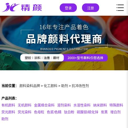
登录
注册
当前位置：
颜料染料品牌
>
化工颜料
>
助剂
>
抗冲改性剂
产品列表：
有机颜料
无机颜料
金属络合染料
溶剂染料
水溶性染料
纳米颜料
特殊颜料
荧光颜料
荧光染料
色母粒
色浆/色精
钛白粉
硫酸钡/硫化锌
炭黑
增白剂
助剂