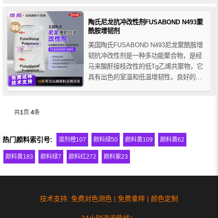
粘剂，可提升材料的耐冲击性能。
陶氏尼龙抗冲改性剂FUSABOND N493聚
酰胺增韧剂
美国陶氏FUSABOND N493尼龙聚酰胺增
韧抗冲改性剂是一种多功能聚合物，是经
马来酸酐接枝改性的低Tg乙烯共聚物，它
具有出色的室温和低温增韧性，良好的流
动性，优良的兼容性和加工性能等优点。
主要用于聚合物改性，特别是聚酰胺增韧
和聚酰胺共混物的抗冲改性剂。
共
1
页
4
条
热门颜料索引号:
溶剂橙107
颜料绿50
颜料黄109
颜料黄62
颜料黄183
颜料绿7
颜料红272
颜料紫23
技术支持: 免费对色测色 | 免费拿样 | 颜色定制