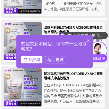
（POE），主要用于增强TPO配方中的抗
冲击性能，特别适用于低温环境。它具有
优异的流动性和抗冲击性，广泛应用于聚
丙烯和聚乙烯的改性、注塑成型以及耐用
消费品中。
法国阿科玛LOTADER AX8900功能性聚合
物增韧抗冲改性剂
你们有免费样品提供吗？
阿科玛LOTADER AX8900是一种高性能的
×
欢迎来到本网站，请问有什么可以
功能性聚合物增韧剂-抗冲改性剂，由乙烯-
帮您？
丙烯酸甲酯-甲基丙烯酸缩水甘油酯三元共
聚而成。LOTADER AX8900可作为共挤粘
立即咨询
稍后再说
合剂、抗冲改性剂、增容剂和耦合剂等，
在提高工程热塑性塑料的冲击强度、改善
多层结构的附着力方面表现出色。
阿科玛抗冲改性剂LOTADER AX8840塑料
增韧抗冲击改性剂
法国阿科玛LOTADER AX8840塑料增韧抗
冲改性剂，是一种通过高压釜工艺聚合而
成的乙烯-甲基丙烯酸缩水甘油酯的高反应
性共聚物，广泛应用于聚酯/聚烯烃共混物
的相容剂、沥青改性添加剂和层压结构胶