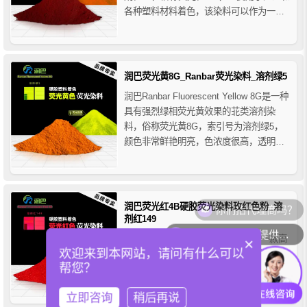
各种塑料材料着色，该染料可以作为一种
尼龙荧光染料，通过在尼龙中的加入，使
尼龙纤维具有独特的荧光效果，这不仅可
以赋予尼龙纤维特殊的外观效果，还可以
用于标记和追溯尼龙制品，提高其附加
润巴荧光黄8G_Ranbar荧光染料_溶剂绿5
值...
润巴Ranbar Fluorescent Yellow 8G是一种
具有强烈绿相荧光黄效果的苝类溶剂染
料，俗称荧光黄8G，索引号为溶剂绿5，
颜色非常鲜艳明亮，色浓度很高，透明度
高，荧光效果好，润巴荧光黄8G具有高着
色力，优异的耐热稳定性、耐酸碱性、耐
溶剂性和良好的耐光牢度等特点，主要用
你们招代理商吗？
于硬胶塑料的着色。
润巴荧光红4B硬胶荧光染料玫红色粉_溶
剂红149
你们有免费样品提供吗？
润巴Ranbar Fluorescent Red 4B是一款高
×
欢迎来到本网站，请问有什么可以
透明的玫红色吡啶蒽酮类荧光染料色粉，
帮您？
溶剂红149，色相呈鲜艳的蓝光红色调，具
有良好的耐光性、耐热性和高着色力，润
立即咨询
稍后再说
巴荧光红4B硬胶荧光玫红色粉在日光下具