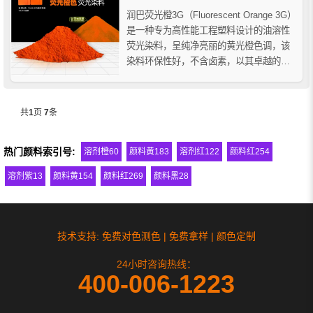
润巴荧光橙3G（Fluorescent Orange 3G）
是一种专为高性能工程塑料设计的油溶性
荧光染料，呈纯净亮丽的黄光橙色调，该
染料环保性好，不含卤素，以其卓越的耐
热稳定性和鲜艳的色彩表现，广泛应用于
高温加工树脂和其它工程塑料树脂的着色
应用。
共
1
页
7
条
热门颜料索引号:
溶剂橙60
颜料黄183
溶剂红122
颜料红254
溶剂紫13
颜料黄154
颜料红269
颜料黑28
技术支持: 免费对色测色 | 免费拿样 | 颜色定制
24小时咨询热线：
400-006-1223