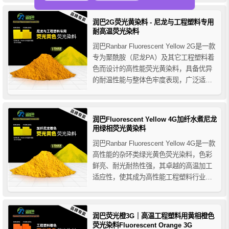
有艳丽的荧光效果，能满足工程塑料合成
纤维着色的需要，主要用于各种硬胶塑料
润巴2G荧光黄染料 - 尼龙与工程塑料专用
和热塑性树脂着色。
耐高温荧光染料
润巴Ranbar Fluorescent Yellow 2G是一款
专为聚酰胺（尼龙PA）及其它工程塑料着
色而设计的高性能荧光黄染料，具备优异
的耐温性能与整体色牢度表现，广泛适用
于ABS、PET、PC、PPS、PEEK、
PA6、PA66、加纤增强型尼龙料等高温加
工树脂领域。
润巴Fluorescent Yellow 4G加纤水煮尼龙
用绿相荧光黄染料
润巴Ranbar Fluorescent Yellow 4G是一款
高性能的杂环类绿光黄色荧光染料，色彩
鲜亮、耐光耐热性强，其卓越的高温加工
适应性，使其成为高性能工程塑料行业理
想的着色选择，特别推荐用于加纤水煮尼
龙的着色。
润巴荧光橙3G｜高温工程塑料用黄相橙色
荧光染料Fluorescent Orange 3G