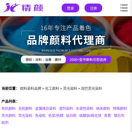
登录
注册
当前位置：
颜料染料品牌
>
化工颜料
>
荧光染料
>
润巴荧光染料
产品列表：
有机颜料
无机颜料
金属络合染料
溶剂染料
水溶性染料
纳米颜料
特殊颜料
荧光颜料
荧光染料
色母粒
色浆/色精
钛白粉
硫酸钡/硫化锌
炭黑
增白剂
助剂