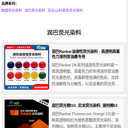
品牌系列：
朗盛荧光染料
润巴荧光染料
苏达山/科莱恩荧光染料
润巴荧光染料
润巴Ranbar油溶性荧光染料 - 高透明高着
色力溶剂型油墨专用
润巴Ranbar DK系列油溶性荧光染料是一
类高透明度、高着色力的专用溶剂型油墨
荧光着色剂，具备鲜艳饱满的色彩、优异
的溶解性与分散性，以及显著的荧光亮
度。广泛应用于软包装纸、透明薄膜、金
属箔、礼品卡及高端化妆品包装等印刷领
域，适合多种印刷工艺，能为产品提供明
润巴荧光橙GG_尼龙荧光染料_溶剂橙63
亮均匀、视觉冲击力强的荧光效果。
润巴Ranbar Fluorescent Orange GG是一
种高透明的红光橙色蒽醌类荧光染料，溶
剂橙63，俗称荧光橙GG，主要用于尼龙和