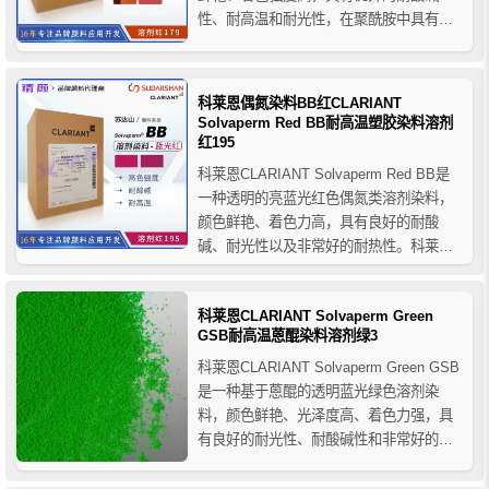
性、耐高温和耐光性，在聚酰胺中具有非
常好的稳定性，科莱恩耐高温染料2G红可
用于多种塑料树脂及纤维纺丝着色，它对
PET纤维和PET拉伸吹塑成型的适用性有
科莱恩偶氮染料BB红CLARIANT
限。
Solvaperm Red BB耐高温塑胶染料溶剂
红195
科莱恩CLARIANT Solvaperm Red BB是
一种透明的亮蓝光红色偶氮类溶剂染料，
颜色鲜艳、着色力高，具有良好的耐酸
碱、耐光性以及非常好的耐热性。科莱恩
BB红偶氮染料主要用于塑胶塑料行业的应
用，适用于PS、SAN、ABS、PC、
科莱恩CLARIANT Solvaperm Green
PET、PET纤维、PET拉伸吹塑、PBT、
GSB耐高温蒽醌染料溶剂绿3
PVC-R和PMMA等聚合物的着色。...
科莱恩CLARIANT Solvaperm Green GSB
是一种基于蒽醌的透明蓝光绿色溶剂染
料，颜色鲜艳、光泽度高、着色力强，具
有良好的耐光性、耐酸碱性和非常好的热
稳定性。 科莱恩蒽醌染料绿GSB主要用于
涤纶纤维的原浆着色，应用于各类树脂、