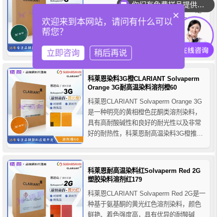
你们可以提供配色服务吗？
科莱恩CLARIANT Solvaperm Green G是
×
一种鲜艳的亮绿色蒽醌溶剂染料，色光呈
欢迎来到本网站，请问有什么可以
帮您？
黄相绿色，色泽鲜艳、着色力高，具有耐
碱，耐酸和良好的耐光性以及非常好的耐
立即咨询
稍后再说
热性。科莱恩耐高温蒽醌染料绿G主要用
于塑料、树脂以及各种聚合物的着色应
用。
科莱恩染料3G橙CLARIANT Solvaperm
Orange 3G耐高温染料溶剂橙60
科莱恩CLARIANT Solvaperm Orange 3G
是一种明亮的黄相橙色芘酮类溶剂染料，
具有高耐酸碱性和良好的耐光性以及非常
好的耐热性，科莱恩耐高温染料3G橙推荐
用于塑料行业的着色应用，主要用于各种
树脂的着色，如硬质聚氯乙烯、聚苯乙
烯、ABS 树脂、有机玻璃等，也可用于涤
科莱恩耐高温染料红Solvaperm Red 2G
纶纤维原浆的着色。
塑胶染料溶剂红179
科莱恩CLARIANT Solvaperm Red 2G是一
种基于氨基酮的黄光红色溶剂染料，颜色
鲜艳、着色强度高，具有优异的耐酸碱