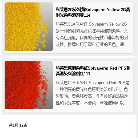
日用塑料、有机玻璃、PVC包装材料、有
科莱恩2G染料黄Solvaperm Yellow 2G高
色母粒等产品的着色。适用于PS 、SA...
耐光染料溶剂黄114
科莱恩CLARIANT Solvaperm Yellow 2G
是一种透明的亮黄色喹啉类溶剂染料，具
有高色强度，优异的耐光性和非常好的耐
热性。推荐应用于塑料行业的着色，适用
于PA、PC、PS、SAN、ABS、PMMA、
U-PVC、PETP/PBTB等聚合物中着色。
科莱恩蒽醌染料红Solvaperm Red PFS耐
高温染料溶剂红111
科莱恩CLARIANT Solvaperm Red PFS是
一种明亮的黄光红色蒽醌类溶剂染料，色
彩鲜艳、着色强度高，具有良好的热稳定
性和耐光牢度，不渗色，单独使用可以给
予透明塑料清澈明亮的颜色，也作为辅助
色或者主色与其他颜料混合使用。主要用
于各类塑料、树脂和聚合物的着色应用，
共
1
页
12
条
推荐用于PS、SAN 、ABS、PC、PET...