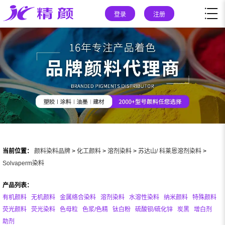
登录
注册
当前位置：
颜料染料品牌
>
化工颜料
>
溶剂染料
>
苏达山/ 科莱恩溶剂染料
>
Solvaperm染料
产品列表：
有机颜料
无机颜料
金属络合染料
溶剂染料
水溶性染料
纳米颜料
特殊颜料
荧光颜料
荧光染料
色母粒
色浆/色精
钛白粉
硫酸钡/硫化锌
炭黑
增白剂
助剂