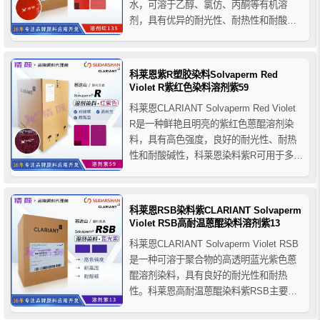
水，可溶于乙醇、氯仿、丙酮等有机溶
剂，具有优异的耐光性、耐热性和耐酸碱
性。科莱恩耐高温染料红G安全性符合欧
洲EN71-3-1994 和AP(89)以及美国FDA条
例，适用于PS、苯乙烯共聚物、PC、
科莱恩紫R塑胶染料Solvaperm Red
PETP、PBTP、PMMA...
Violet R紫红色染料溶剂紫59
科莱恩CLARIANT Solvaperm Red Violet
R是一种鲜艳且明亮的紫红色蒽醌溶剂染
料，具有高色强度，良好的耐光性、耐热
性和耐酸碱性，科莱恩染料紫R可用于多种
塑料、聚酯着色，推荐用于PS/SAN、
ABS、PC、PBT、PVC-R、PMMA等聚合
物的着色应用。
科莱恩RSB染料紫CLARIANT Solvaperm
Violet RSB高耐温蒽醌染料溶剂紫13
科莱恩CLARIANT Solvaperm Violet RSB
是一种可溶于聚合物的高透明蓝光紫色蒽
醌溶剂染料，具有良好的耐光性和耐热
性。科莱恩高耐温蒽醌染料紫RSB主要用
于各类树脂和聚合物，如聚苯乙烯、