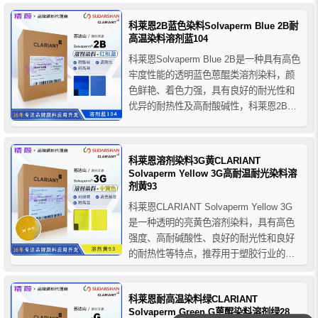
ABS、硬质聚乙烯等的着色，也可用于涤
纶纤维原浆的着色。
科莱恩2B蓝色染料Solvaperm Blue 2B耐
高温染料溶剂蓝104
科莱恩Solvaperm Blue 2B是一种具有高色
牢度性能的透明蓝色蒽醌类溶剂染料，颜
色鲜艳、着色力强，具有良好的耐光性和
优异的耐热性及高耐酸碱性，科莱恩2B蓝
染料主要用于塑料领域的着色应用，推荐
用于PS/SAN、ABS、PC、PET、PET纤
维、PET拉伸吹塑、PBT、PVC-R和
科莱恩溶剂染料3G黄CLARIANT
PMMA等聚合物，它对PA6和P...
Solvaperm Yellow 3G高耐温耐光染料溶
剂黄93
科莱恩CLARIANT Solvaperm Yellow 3G
是一种透明的亮黄色溶剂染料，具有高色
强度、高耐碱酸性、良好的耐光性和良好
的耐热性等特点，推荐用于塑胶行业的着
色应用，科莱恩染料黄3G塑胶染料适用于
PS，SAN，PC，PVC-R和PMMA等聚合
科莱恩耐高温染料绿CLARIANT
物的着色。
你们有免费样品提供吗？
Solvaperm Green G蒽醌染料溶剂绿28