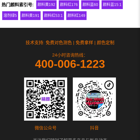
热门颜料索引号:
颜料黄192
颜料红176
颜料蓝60
颜料蓝15:1
溶剂绿5
颜料黄191
颜料红53:1
颜料红149
技术支持: 免费对色测色 | 免费拿样 | 颜色定制
24小时咨询热线：
400-006-1223
微信公众号
抖音