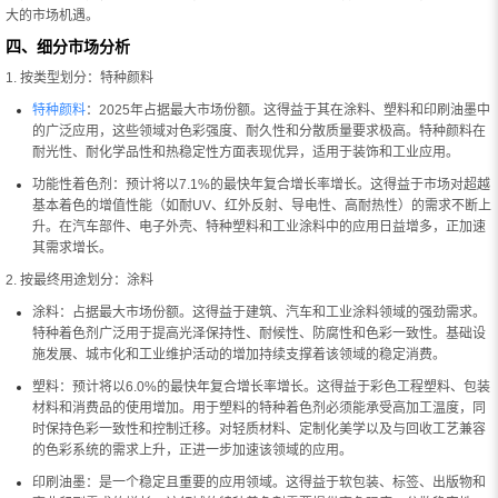
大的市场机遇。
四、细分市场分析
1. 按类型划分：特种颜料
特种颜料
：2025年占据最大市场份额。这得益于其在涂料、塑料和印刷油墨中
的广泛应用，这些领域对色彩强度、耐久性和分散质量要求极高。特种颜料在
耐光性、耐化学品性和热稳定性方面表现优异，适用于装饰和工业应用。
功能性着色剂：预计将以7.1%的最快年复合增长率增长。这得益于市场对超越
基本着色的增值性能（如耐UV、红外反射、导电性、高耐热性）的需求不断上
升。在汽车部件、电子外壳、特种塑料和工业涂料中的应用日益增多，正加速
其需求增长。
2. 按最终用途划分：涂料
涂料：占据最大市场份额。这得益于建筑、汽车和工业涂料领域的强劲需求。
特种着色剂广泛用于提高光泽保持性、耐候性、防腐性和色彩一致性。基础设
施发展、城市化和工业维护活动的增加持续支撑着该领域的稳定消费。
塑料：预计将以6.0%的最快年复合增长率增长。这得益于彩色工程塑料、包装
材料和消费品的使用增加。用于塑料的特种着色剂必须能承受高加工温度，同
时保持色彩一致性和控制迁移。对轻质材料、定制化美学以及与回收工艺兼容
的色彩系统的需求上升，正进一步加速该领域的应用。
印刷油墨：是一个稳定且重要的应用领域。这得益于软包装、标签、出版物和