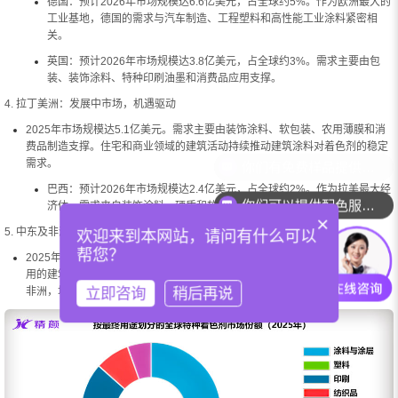
德国：预计2026年市场规模达6.6亿美元，占全球约5%。作为欧洲最大的
工业基地，德国的需求与汽车制造、工程塑料和高性能工业涂料紧密相
关。
英国：预计2026年市场规模达3.8亿美元，占全球约3%。需求主要由包
装、装饰涂料、特种印刷油墨和消费品应用支撑。
4. 拉丁美洲：发展中市场，机遇驱动
2025年市场规模达5.1亿美元。需求主要由装饰涂料、软包装、农用薄膜和消
费品制造支撑。住宅和商业领域的建筑活动持续推动建筑涂料对着色剂的稳定
需求。
巴西：预计2026年市场规模达2.4亿美元，占全球约2%。作为拉美最大经
你们可以提供配色服务吗？
济体，需求来自装饰涂料、硬质和软质塑料包装、鞋材和消费品制造。
×
5. 中东及非洲：稳步扩张
欢迎来到本网站，请问有什么可以
帮您？
2025年市场规模达4.0亿美元。在中东，需求与大型基础设施和房地产项目使
用的建筑涂料密切相关，严苛气候条件下的耐紫外线和热稳定性至关重要。在
立即咨询
稍后再说
非洲，增长较为平缓，主要受装饰涂料、基础包装形式和城市化进程支撑。