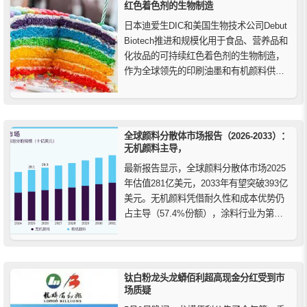
红色着色剂的生物制造
日本迪爱生DIC和美国生物技术公司Debut
Biotech推进和规模化用于食品、营养品和
化妆品的可持续红色着色剂的生物制造，
作为全球领先的印刷油墨和有机颜料供应
商，DIC不断努力开发更安全、更可持续的
产品。DIC希望通过安全地提供色彩和舒适
来改善人类状况，以实现可持续繁荣，提
供更安全、更可持续的产品。
全球颜料分散体市场报告（2026-2033）：
无机颜料主导，
最新报告显示，全球颜料分散体市场2025
年估值281亿美元，2033年有望突破393亿
美元。无机颜料凭借耐久性和成本优势仍
占主导（57.4%份额），涂料行业为第一
大应用领域。亚太贡献近四成份额，中国
成核心增长极。
钛白粉龙头龙蟒佰利超高现金分红受到市
场质疑