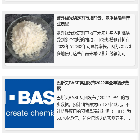
到4.6%左右。据估计，到2025年底，全球
颜料市场的估值将达到400亿美元，其主要
驱动力来自建筑业的需求。
紫外线光稳定剂市场前景、竞争格局与行
业展望
紫外线光稳定剂市场在未来几年内将继续
受到多个领域的推动，市场规模预计将在
2023年至2032年间显着增长，因为越来越
多地使用这些产品来减少紫外线辐射对聚
合物的影响。包括汽车、建筑、塑料、涂
料等行业。随着技术的不断进步和全球市
场竞争的加剧，行业参与者需要不断创
新，以满足不断增长的市场需求。
巴斯夫BASF集团发布2022年全年初步数
据
巴斯夫BASF集团发布了2022年全年的初
步数据，预计销售额为873.27亿欧元，不
计特殊项目的预期息税前利润（EBIT）为
68.78亿欧元，符合巴斯夫的预测范围，也
符合分析师对2022年的平均预期。巴斯夫
2022年的息税前利润预计为65.48亿欧元，
低于上年同期（2021年：76.77亿欧元），