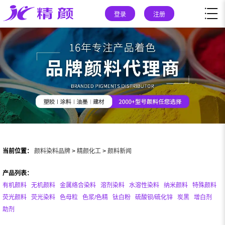
登录
注册
当前位置：
颜料染料品牌
>
精颜化工
>
颜料新闻
产品列表：
有机颜料
无机颜料
金属络合染料
溶剂染料
水溶性染料
纳米颜料
特殊颜料
荧光颜料
荧光染料
色母粒
色浆/色精
钛白粉
硫酸钡/硫化锌
炭黑
增白剂
助剂