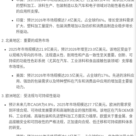
中国：预计2026年市场规模达28.9亿美元，占全球约24%。需求由大规模
的塑料加工、涂料生产、包装制造以及汽车和电子领域对功能性着色系统
的应用所支撑。
印度：预计2026年市场规模达7.4亿美元，占全球约6%。增长受涂料需求
扩大、塑料加工量提升、包装消费增加以及纺织和消费品制造业稳步增长
所驱动。
2. 北美地区：重要的成熟市场
2025年市场规模达21.9亿美元，预计2026年增至23.0亿美元。该地区受益于
以规格为导向的市场，法规遵从性、耐用性和产品一致性至关重要。创新、可
持续的功能性色彩系统（尤其在汽车、工业涂料和食品接触包装领域）支撑着
市场增长。
美国：预计2026年市场规模达20.5亿美元，占全球约17%。先进的涂料应
用、强劲的包装需求以及特种塑料在汽车和消费品中应用的增加是主要驱
动力。
3. 欧洲地区：受法规与可持续性驱动
预计未来几年CAGR为4.9%，2025年市场规模达27.7亿美元。欧洲的需求受
到环境合规、可持续发展要求和高端制造业的强烈影响。该地区在汽车OEM涂
料、工业机械、高端包装和先进塑料加工方面实力雄厚。欧盟关于重金属、食
品接触安全和可回收性的严格法规，正加速向合规、低迁移和可持续颜料体系
的转变。