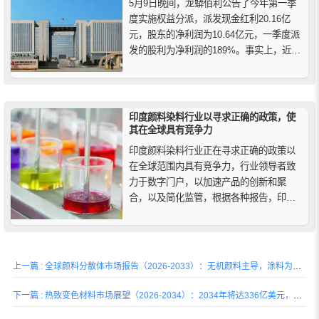
5月9日晚间，龙蟒佰利公告了今年第一季
度实施权益分派，派发现金红利20.16亿
元，股东的净利润为10.64亿元，一季度派
发的股利为净利润的189%。事实上，近年
来，龙蟒佰利一直持续保持高比例现金分
红，备受市场质疑，下面具体介绍一下。
印度颜料染料行业以寻求正确的政策，使
其在全球具有竞争力
印度颜料染料行业正在寻求正确的政策以
在全球范围内具有竞争力，行业领导者致
力于数字门户，以加速产品的创新和聚
合，以及简化监管，根据各种报告，印度
颜料染料工业的产值达到近1.3352亿吨，
印度染料和颜料市场几乎占全球市场的四
分之一，预计在2021至2026年间以11%的
复合年增长率增长。
上一篇 : 全球颜料分散体市场报告（2026-2033）：无机颜料主导，涂料为最大应用
下一篇 : 热致变色材料市场展望（2026-2034）：2034年将达336亿美元，亚太份额超四成