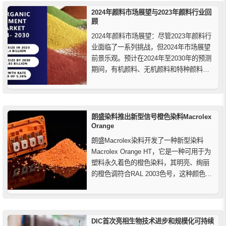
也低于分析师对2022...
2024年颜料市场展望与2023年颜料行业回
顾
2024年颜料市场展望：尽管2023年颜料行
业面临了一系列挑战，但2024年市场展望
前景乐观。预计在2024年至2030年的预测
期间，有机颜料、无机颜料和特种颜料市
场将呈现持续增长趋势，而可持续性将成
为关键的推动因素。
朗盛染料推出新型信号橙色染料Macrolex
Orange
朗盛Macrolex染料开发了一种新型染料
Macrolex Orange HT，它是一种可用于为
塑料永久着色的橙色染料，其明亮、绚丽
的橙色调符合RAL 2003色号，这种颜色可
用于标记电动和混合动力汽车的带电电缆
以及高压应用组件的着色，这种带有信号
颜色的染料旨在提醒机械师和紧急服务人
员注意潜在的电击危险。
DIC首次亮相生物技术进步和规模化可持续