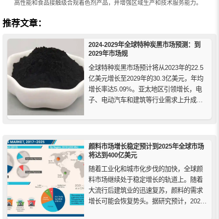
高性能和食品接触级合规着色剂产品，并增强区域生产和技术服务能力。
推荐文章：
2024-2029年全球特种炭黑市场预测：到
2029年市场规
全球特种炭黑市场预计将从2023年的22.5
亿美元增长至2029年的30.3亿美元，年均
增长率达5.09%。亚太地区引领增长，电
子、电动汽车和建筑等行业需求上升成为
主要驱动力。本文详解市场趋势、区域表
现、关键企业动态及最新投资项目。
颜料市场增长稳定预计到2025年全球市场
将达到400亿美元
随着工业化和城市化步伐的加快，全球颜
料市场继续处于稳定增长的轨道上。随着
大流行后建筑业的迅速复苏，颜料的需求
增长可能会恢复势头。据研究预计，2021
至2025年间，颜料市场的稳定增长率将达