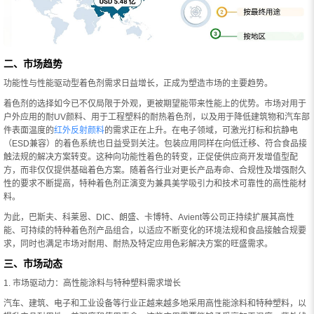
二、市场趋势
功能性与性能驱动型着色剂需求日益增长，正成为塑造市场的主要趋势。
着色剂的选择如今已不仅局限于外观，更被期望能带来性能上的优势。市场对用于
户外应用的耐UV颜料、用于工程塑料的耐热着色剂，以及用于降低建筑物和汽车部
件表面温度的
红外反射颜料
的需求正在上升。在电子领域，可激光打标和抗静电
（ESD兼容）的着色系统也日益受到关注。包装应用同样在向低迁移、符合食品接
触法规的解决方案转变。这种向功能性着色的转变，正促使供应商开发增值型配
方，而非仅仅提供基础着色方案。随着各行业对更长产品寿命、合规性及增强耐久
性的要求不断提高，特种着色剂正演变为兼具美学吸引力和技术可靠性的高性能材
料。
为此，巴斯夫、科莱恩、DIC、朗盛、卡博特、Avient等公司正持续扩展其高性
能、可持续的特种着色剂产品组合，以适应不断变化的环境法规和食品接触合规要
求，同时也满足市场对耐用、耐热及特定应用色彩解决方案的旺盛需求。
三、市场动态
1. 市场驱动力：高性能涂料与特种塑料需求增长
汽车、建筑、电子和工业设备等行业正越来越多地采用高性能涂料和特种塑料，以