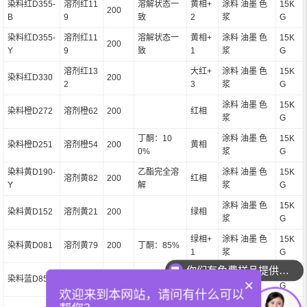
染料红D355-
溶剂红11
溶解状态一
黄相+
涂料 油墨 色
15K
200
B
9
致
2
浆
G
染料红D355-
溶剂红11
溶解状态一
黄相+
涂料 油墨 色
15K
200
Y
9
致
1
浆
G
溶剂红13
大红+
涂料 油墨 色
15K
染料红D330
200
2
3
浆
G
涂料 油墨 色
15K
染料橙D272
溶剂橙62
200
红相
浆
G
丁酮：10
涂料 油墨 色
15K
染料橙D251
溶剂橙54
200
黄相
0%
浆
G
染料黄D190-
乙酯完全溶
涂料 油墨 色
15K
溶剂黄82
200
红相
Y
解
浆
G
涂料 油墨 色
15K
染料黄D152
溶剂黄21
200
绿相
浆
G
绿相+
涂料 油墨 色
15K
染料黄D081
溶剂黄79
200
丁酮：85%
1
浆
G
你们有免费样品提供吗？
涂料 油墨 色
15K
染料蓝D855
溶剂蓝70
200
完全溶解
绿相
你们可以提供配色服务吗？
×
浆
G
欢迎来到本网站，请问有什么可以
溶剂蓝13
紫相+
涂料 油墨 色
15K