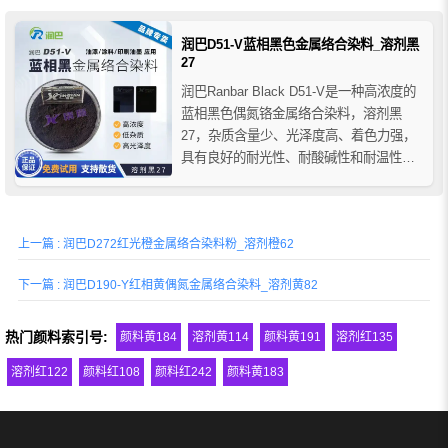
的相容性，广泛适用于油漆涂料、印刷油
墨、天然和合成皮革、木材着色、家电汽
润巴D51-V蓝相黑色金属络合染料_溶剂黑
车涂装、印刷...
27
润巴Ranbar Black D51-V是一种高浓度的
蓝相黑色偶氮铬金属络合染料，溶剂黑
27，杂质含量少、光泽度高、着色力强，
具有良好的耐光性、耐酸碱性和耐温性，
润巴D51-V金属络合染料在各种有机溶剂
中具有良好的溶解性和树脂相容性，广泛
应用于木器涂料、印刷油墨、铝箔着色、
上一篇 : 润巴D272红光橙金属络合染料粉_溶剂橙62
皮革染色、烫金印刷、低温烤漆、文具墨
水、塑料喷...
下一篇 : 润巴D190-Y红相黄偶氮金属络合染料_溶剂黄82
热门颜料索引号:
颜料黄184
溶剂黄114
颜料黄191
溶剂红135
溶剂红122
颜料红108
颜料红242
颜料黄183