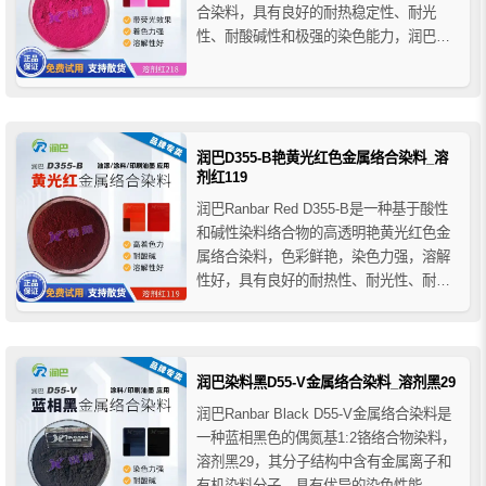
合染料，具有良好的耐热稳定性、耐光
性、耐酸碱性和极强的染色能力，润巴
D478氧杂蒽染料在各种有机溶剂中具有优
异的溶解性，与各种树脂相容性好，广泛
应用于木材染色涂料、印刷油墨、铝箔着
色、烫印箔着色、皮革染色、低温烤漆、
文具油墨、塑胶涂层...
润巴D355-B艳黄光红色金属络合染料_溶
剂红119
润巴Ranbar Red D355-B是一种基于酸性
和碱性染料络合物的高透明艳黄光红色金
属络合染料，色彩鲜艳，染色力强，溶解
性好，具有良好的耐热性、耐光性、耐酸
碱和化学稳定性，润巴D355-B金属络合染
料广泛适用于各种印刷油墨、木器涂料、
醇溶性或酯溶性树脂清漆、铝箔和真空电
镀膜的表面着色、皮革改性的染色、文具
润巴染料黑D55-V金属络合染料_溶剂黑29
墨水、塑胶...
润巴Ranbar Black D55-V金属络合染料是
一种蓝相黑色的偶氮基1:2铬络合物染料，
溶剂黑29，其分子结构中含有金属离子和
有机染料分子，具有优异的染色性能，良