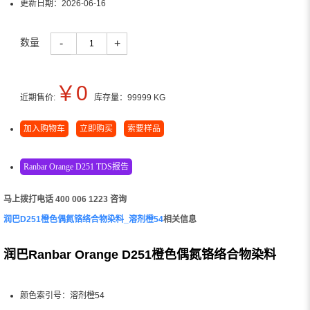
更新日期：
2026-06-16
数量
-
+
￥
0
近期售价:
库存量：
99999
KG
加入购物车
立即购买
索要样品
Ranbar Orange D251 TDS报告
马上拨打电话 400 006 1223 咨询
润巴D251橙色偶氮铬络合物染料_溶剂橙54
相关信息
润巴Ranbar Orange D251橙色偶氮铬络合物染料
颜色索引号：溶剂橙54