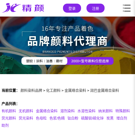
登录
注册
当前位置：
颜料染料品牌
>
化工颜料
>
金属络合染料
>
润巴金属络合染料
产品列表：
有机颜料
无机颜料
金属络合染料
溶剂染料
水溶性染料
纳米颜料
特殊颜料
荧光颜料
荧光染料
色母粒
色浆/色精
钛白粉
硫酸钡/硫化锌
炭黑
增白剂
助剂