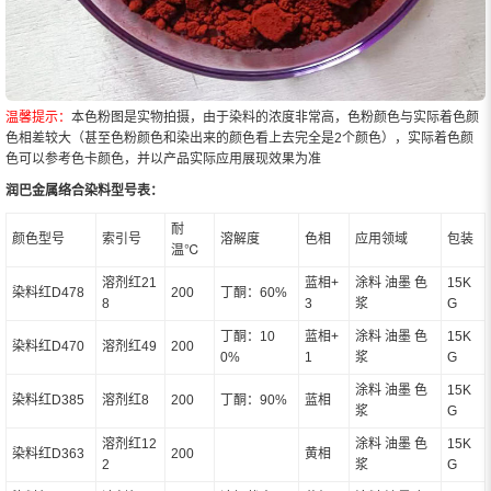
温馨提示：
本色粉图是实物拍摄，由于染料的浓度非常高，色粉颜色与实际着色颜
色相差较大（甚至色粉颜色和染出来的颜色看上去完全是2个颜色），实际着色颜
色可以参考色卡颜色，并以产品实际应用展现效果为准
润巴金属络合染料型号表：
耐
颜色型号
索引号
溶解度
色相
应用领域
包装
温℃
溶剂红21
蓝相+
涂料 油墨 色
15K
染料红D478
200
丁酮：60%
8
3
浆
G
丁酮：10
蓝相+
涂料 油墨 色
15K
染料红D470
溶剂红49
200
0%
1
浆
G
涂料 油墨 色
15K
染料红D385
溶剂红8
200
丁酮：90%
蓝相
浆
G
溶剂红12
涂料 油墨 色
15K
染料红D363
200
黄相
2
浆
G