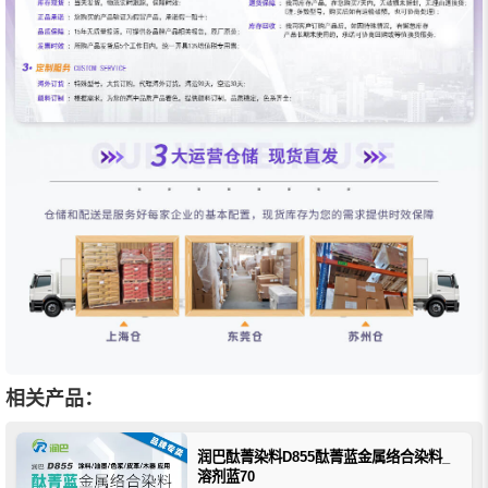
相关产品：
润巴酞菁染料D855酞菁蓝金属络合染料_
溶剂蓝70