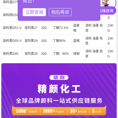
帮您？
染料蓝D755
200
-
6
1
浆
G
立即咨询
稍后再说
丁酮：10
涂料 油墨 色
15K
染料棕D322
溶剂棕43
200
红相
0%
浆
G
蓝紫
涂料 油墨 色
15K
染料黑D51-V
溶剂黑27
200
丁酮72.5%
相
浆
G
涂料 油墨 色
15K
染料黑D55-V
溶剂黑29
200
丁酮90%
蓝相
浆
G
涂料 油墨 色
15K
染料黑D45
溶剂黑28
200
丁酮：80%
绿相
浆
G