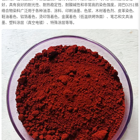
好，具有良好的耐光性、耐热稳定性、耐酸碱性和非常高的染色强度，润巴D251铬
络合物染料广泛用于各种油漆、涂料、印刷油墨、色浆、木材着色剂、皮革染色、
鞋油着色、铝箔着色，烫印箔着色，金属着色（低温烘烤饰面）、笔芯和文具油
墨、塑料涂层（真空电镀）、特殊涂层等等。