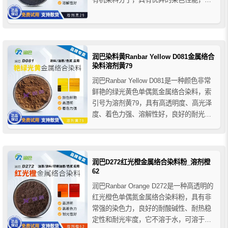
好的耐温性、耐酸碱性和光稳定性，溶解
性好，与各种树脂相容性好，在各种涂料
和印刷油墨领域中具有广泛应用。
润巴染料黄Ranbar Yellow D081金属络合
染料溶剂黄79
润巴Ranbar Yellow D081是一种颜色非常
鲜艳的绿光黄色单偶氮金属络合染料，索
引号为溶剂黄79，具有高透明度、高光泽
度、着色力强、溶解性好，良好的耐光
性、耐酸碱性和耐热性能等特点，溶解于
有机溶剂后能与各类树脂进行相溶，在醇
类、乙二醇醚、酯类和酮类中呈现鲜艳的
色泽。
润巴D272红光橙金属络合染料粉_溶剂橙
62
润巴Ranbar Orange D272是一种高透明的
红光橙色单偶氮金属络合染料粉，具有非
常强的染色力，良好的耐酸碱性、耐热稳
定性和耐光牢度，它不溶于水，可溶于有