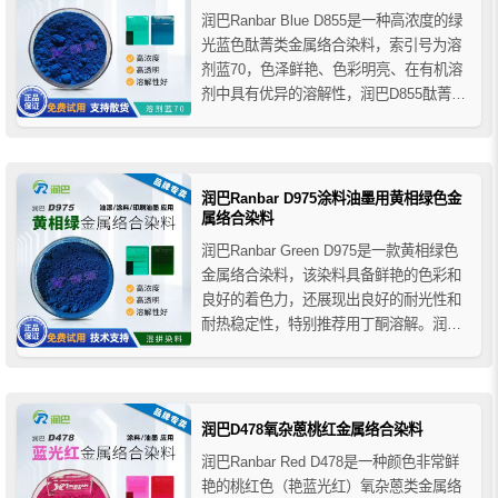
润巴Ranbar Blue D855是一种高浓度的绿
光蓝色酞菁类金属络合染料，索引号为溶
剂蓝70，色泽鲜艳、色彩明亮、在有机溶
剂中具有优异的溶解性，润巴D855酞菁蓝
金属络合染料广泛适用于各种油漆涂料、
印刷油墨、木器着色、笔芯及文具油墨、
铝泊纸表面涂色、烫印涂料、塑料喷涂、
皮革染色及其它室内装饰品的低温烤漆
润巴Ranbar D975涂料油墨用黄相绿色金
等。
属络合染料
润巴Ranbar Green D975是一款黄相绿色
金属络合染料，该染料具备鲜艳的色彩和
良好的着色力，还展现出良好的耐光性和
耐热稳定性，特别推荐用丁酮溶解。润巴
D975金属络合染料主要用于油漆涂料和印
刷油墨行业，也推荐用于色浆着色、木器
着色、笔芯及文具墨水、皮革饰面染色及
其它室内装饰品的低温烤漆等。
润巴D478氧杂蒽桃红金属络合染料
润巴Ranbar Red D478是一种颜色非常鲜
艳的桃红色（艳蓝光红）氧杂蒽类金属络