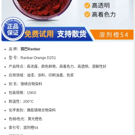
品 牌：
润巴Ranbar
型 号：
Ranbar Orange D251
产品特点：
高浓度、颜色鲜艳、高着色力、高透明、溶解性好
应用领域：
油漆、涂料、印刷油墨、色浆
别 名：
铬络合物染料
包装规格：
15KG
耐温性：
200℃
化学类别：
偶氮铬络合物染料
色相/色光：
黄光橙色
索引号：
溶剂橙54