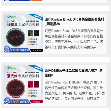
机溶剂，润巴D272金属络合染料粉良好的
性能主要用于高档油漆涂料、木器漆、天
然和合成皮革的着色，并用于各种印刷油
墨、文具油墨、罐装印刷、真空电镀、铝
润巴Ranbar Black D45黑色金属络合染料
箔或其他金...
_溶剂黑28
润巴Ranbar Black D45金属络合染料是一
种由偶氮染料和铬金属离子组成的络合物
染料，溶剂黑28号，色相呈绿底黑色，该
染料具有良好的染色能力和染色效果，金
属离子可以增强染料的稳定性，使其在染
色过程中不易分解和褪色，润巴D45金属
络合染料溶解性好，与大多数树脂具有良
好的相容性，被广泛应用于各种涂料、印
润巴D385蓝光红单偶氮金属络合染料_溶
刷油墨、文具...
剂红8
润巴Ranbar Red D385是一种高透明的艳
蓝光红色单偶氮铬金属络合染料，索引号
为溶剂红8，色泽鲜艳，着色力强，具有优
异的溶解性，良好的耐光性、耐热稳定性
和耐酸碱性，润巴D385单偶氮染料与各种
有机溶剂、合成树脂和天然树脂具有良好