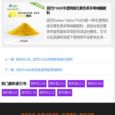
性，适合与喹吖啶酮颜料或钼铬红颜料混
合拼色使用，广泛应用于各种涂料、塑料
润巴P3420半透明绿光黄色苯并咪唑酮颜
和油墨应用...
料
润巴Ranbar Yellow P3420是一种半透明的
绿光黄色苯并咪唑酮颜料，具有出色的整
体牢度性能和非常好的流动分散性，它可
以在高颜料浓度下使用而不会影响光泽
度，润巴P3420苯并咪唑酮黄颜料是铅铬
黄颜料的理想替代品，可以与酞菁颜料和
无机颜料结合拼用，优异的整体性能使其
上一篇 : 颜料红146_润巴P1250单偶氮萘酚红颜料
广泛适用于涂料、塑料和印刷油墨等行业
的着色。
下一篇 : 润巴P4360高性能透明酞菁绿颜料
热门颜料索引号:
颜料红104
颜料蓝15:4
颜料蓝15:1
颜料红269
颜料黄181
溶剂红179
颜料红112
溶剂黄93
技术支持: 免费对色测色 | 免费拿样 | 颜色定制