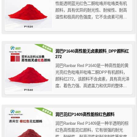
性能透明蓝光红色二酮吡咯并吡咯类有机
颜料，具有优异的耐光性、耐候性、耐高
温性和极高的色强度，它不含卤素可用于
3C行业，润巴P1620高性能DPP颜料红推
荐用于溶剂型涂料和水性涂料，聚氯乙
烯、聚烯烃、聚丙烯纤维等塑料，溶剂型
油墨、水性油墨、UV油墨等。
润巴P1640高性能无卤素颜料_DPP颜料红
272
润巴Ranbar Red P1640是一种高性能的黄
光亮红色吡咯并吡咯二酮DPP有机颜料，
颜料红272，该颜料不含卤素，具有高光泽
度、着色力强、高遮盖力和优异的整体色
牢度性能，润巴P1640高性能无卤颜料红
在艳丽的红色调区域具有良好的应用价
值，在塑料应用中耐热稳定性可达300度，
广泛应用于各种塑料、涂料和油墨行业的
润巴苝红P1409高性能棕红色颜料
着色...
润巴Ranbar Red P1409是一种半透明的棕
红色高性能苝红颜料，它有很强的耐光
性、耐候性、耐高温性和耐溶剂性等牢度