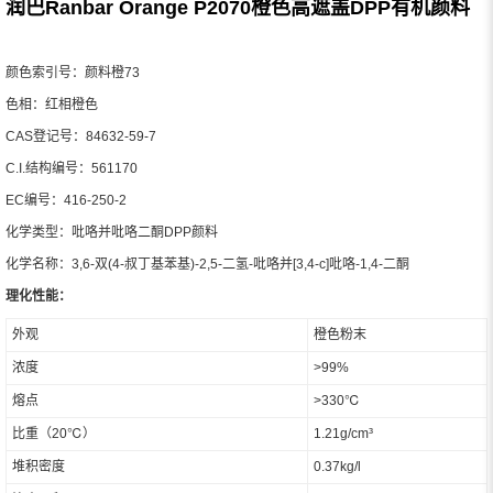
润巴Ranbar Orange P2070橙色高遮盖DPP有机颜料
颜色索引号：颜料橙73
色相：红相橙色
CAS登记号：84632-59-7
C.I.结构编号：561170
EC编号：416-250-2
化学类型：吡咯并吡咯二酮DPP颜料
化学名称：3,6-双(4-叔丁基苯基)-2,5-二氢-吡咯并[3,4-c]吡咯-1,4-二酮
理化性能：
外观
橙色粉末
浓度
>99%
熔点
>330℃
比重（20℃）
1.21g/cm³
堆积密度
0.37kg/l