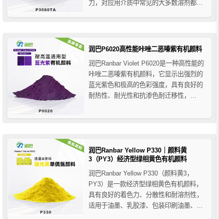
力，对应用介质中常见的大多数溶剂都表
现出良好的耐受性，出色的整体牢度特性
使其适用于几乎所有印刷油墨、油漆涂料
和各种塑料应用，它可以替代红相铬黄来
生产无铅油漆和包装油墨。
润巴P6020高性能咔唑二恶嗪紫有机颜料
润巴Ranbar Violet P6020是一种高性能的
咔唑二恶嗪紫有机颜料，它显示出强烈的
蓝光紫色和极高的色彩强度，具有良好的
耐热性、耐光性和抗渗色耐迁移性，
P6020二恶嗪紫颜料适用于几乎所有通常
用颜料着色的介质，特别推荐用于塑料领
域的应用，如各种工程塑料、PVC、PO、
PUR、PE、 PS、PMMA、PC、PE...
润巴Ranbar Yellow P330｜颜料黄
3（PY3）经济型绿相黄色有机颜料
润巴Ranbar Yellow P330（颜料黄3，
PY3）是一款经济型绿相黄色有机颜料，
具有良好的着色力、分散性和耐溶剂性，
适用于油墨、乳胶漆、包装印刷油墨、印
花色浆及普通橡胶制品等工业着色领域。