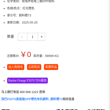
化学类别：
吡咯并吡咯二酮DPP颜料
色相/色光：
红光橙色
索引号：
颜料橙73
更新日期：
2025-05-20
数量
-
+
￥
0
近期售价:
库存量：
99999
KG
加入购物车
立即购买
索要样品
Ranbar Orange P2070 TDS报告
马上拨打电话 400 006 1223 咨询
润巴P2070高遮盖DPP橙色有机颜料_颜料橙73
相关信息