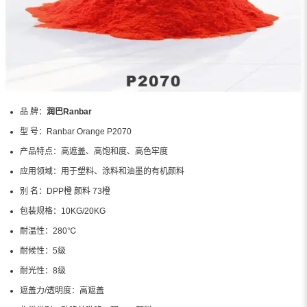
品 牌：
润巴Ranbar
型 号：
Ranbar Orange P2070
产品特点：
高遮盖、高饱和度、高色牢度
应用领域：
用于塑料、涂料和油墨的有机颜料
别 名：
DPP橙 颜料 73橙
包装规格：
10KG/20KG
耐温性：
280℃
耐候性：
5级
耐光性：
8级
遮盖力/透明度：
高遮盖