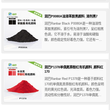
润巴P0080A油溶苯胺黑颜料_溶剂黑7
润巴Ranbar Black P0080A是一种油溶性
苯胺黑颜料，索引号为溶剂黑7，呈红相黑
色调，它不溶于水，易溶于油酸和硬脂
酸，颜色稳定性好着色力强，它还有一个
特殊的好处是结晶延迟效应，这与炭黑相
比降低了再结晶温度，这种延迟提供了光
滑的表面和更深的黑色调。
润巴P1378单偶氮萘酚红有机颜料_颜料红
170
润巴Ranbar Red P1378是一种基于颜料红
170的单偶氮类萘酚红有机颜料，颜色呈明
亮的黄光红色调，光泽度高，着色力强，
流动性和分散性好，润巴P1378单偶氮萘
酚红颜料具有优异的耐光牢度、良好的耐
热性和耐溶剂性以及良好的整体牢度特