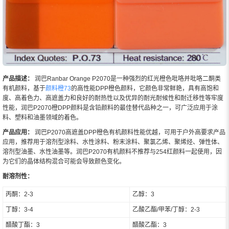
产品描述：
润巴Ranbar Orange P2070是一种强烈的红光橙色吡咯并吡咯二酮类
有机颜料，基于
颜料橙73
的高性能DPP橙色颜料，它颜色非常鲜艳，具有高饱和
度、高着色力、高遮盖力和良好的耐热性以及优异的耐光耐候性和耐迁移性等牢度
性能，润巴P2070橙DPP颜料是含铅颜料的最佳替代品种之一，可广泛应用于涂
料、塑料和油墨领域的着色。
产品应用：
润巴P2070高遮盖DPP橙色有机颜料性能优越，可用于户外高要求产品
应用，推荐用于溶剂型涂料、水性涂料、粉末涂料、聚氯乙烯、聚烯烃、弹性体、
溶剂型油墨、水性油墨等。润巴P2070有机颜料不推荐与254红颜料一起使用，因
为它们的晶体结构混合可能会导致颜色变化。
耐溶剂性：
丙酮：2-3
乙醇：3
丁醇：3-4
乙酸乙酯/甲苯/丁醇：2-3
醋酸丁酯：3
醋酸乙酯：3