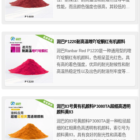
性能，而且颜色强度也很高，其较低的粒
度分布在水性体系中提供了非常好的光泽
度、透明度和沉降性能，广泛用于工业涂
料（特别是用于高档汽车OEM涂料和汽车
修补漆）、各种塑料、水性与溶剂型油
墨、UV油墨等。 ...
润巴P1220耐高温喹吖啶酮红有机颜料
润巴Ranbar Red P1220是一种通用型的喹
吖啶酮红有机颜料，色相呈蓝光红色，具
有高的着色强度，优异的耐光耐候性和耐
高温热稳定性以及出色的耐溶剂牢度等诸
多优点，润巴P1220耐高温有机颜料红非
常好的整体牢度性能使其适用于几乎所有
应用，包括各种​印刷油墨、油漆涂料和塑
料塑胶等。P1220T型号为其的高透明版
本。 ...
润巴83号黄有机颜料P3080TA超细高透明
颜料黄83
润巴的83号黄颜料P3080TA是一种粒径超
细的红相黄色高透明有机颜料，索引号为
颜料黄83，具有良好的耐光性和高着色