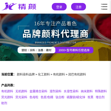
登录
注册
当前位置：
颜料染料品牌
>
化工颜料
>
有机颜料
>
润巴有机颜料
产品列表：
有机颜料
无机颜料
金属络合染料
溶剂染料
水溶性染料
纳米颜料
特殊颜料
荧光颜料
荧光染料
色母粒
色浆/色精
钛白粉
硫酸钡/硫化锌
炭黑
增白剂
助剂